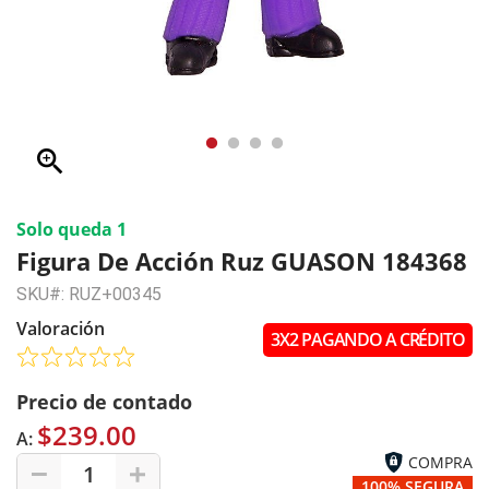
zoom_in
Solo queda 1
Figura De Acción Ruz GUASON 184368
SKU#: RUZ+00345
Valoración
3X2 PAGANDO A CRÉDITO
Precio de contado
$239.00
A:
COMPRA
1
100% SEGURA