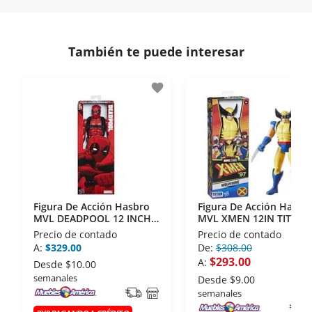
En Muebles América nos interesa tu satisfacción.
comunicación de nuestros clientes.
Si necesitas mayor detalle de tu garantía,
consulta los términos y condiciones
aquí
.
Contamos con:
También te puede interesar
- Certificados de seguridad SSL y Encriptación 3D.
- Sello de confianza correspondiente,
favorite
disposiciones legales y Códigos de Ética de la
Asociación Mexicana de Internet (AIMX).
- Nos encontramos en la lista de socios Activos de
la Asociación de Internet.MX.
Figura De Acción Hasbro
Figura De Acción Hasbr
MVL DEADPOOL 12 INCH
MVL XMEN 12IN TITAN
FIGURE
HERO
Precio de contado
Precio de contado
A:
$329.00
De:
$308.00
$293.00
A:
Desde
$10.00
semanales
Desde
$9.00
semanales