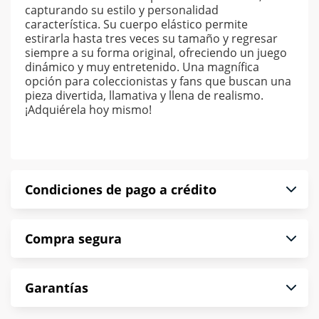
capturando su estilo y personalidad
característica. Su cuerpo elástico permite
estirarla hasta tres veces su tamaño y regresar
siempre a su forma original, ofreciendo un juego
dinámico y muy entretenido. Una magnífica
opción para coleccionistas y fans que buscan una
pieza divertida, llamativa y llena de realismo.
¡Adquiérela hoy mismo!
Condiciones de pago a crédito
Precio calculado a 52 semanas abonando
Compra segura
puntualmente. Al finalizar tu compra generas el
2% en monedero electrónico.
En Muebles América te informamos que tu
*Sujeto a aprobación de crédito conforme a
Garantías
compra es segura de principio a fin.
norma de Muebles América.
Protegemos la seguridad de información y