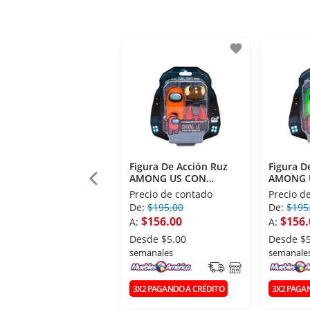
favorite
Figura De Acción Ruz
Figura D
AMONG US CON
AMONG 
ACCESORIO 2.5''
ACCESORI
Precio de contado
Precio d
NARANJA
De:
$195.00
De:
$195
$156.00
$156.
A:
A:
Desde
$5.00
Desde
$
semanales
semanale
3X2 PAGANDO A CRÉDITO
3X2 PAGA