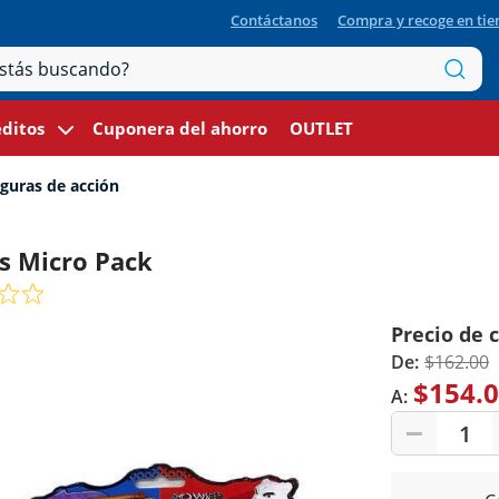
Contáctanos
Compra y recoge en ti
ditos
Cuponera del ahorro
OUTLET
guras de acción
rs Micro Pack
Precio de 
De:
$162.00
$154.
A:
1