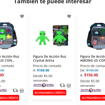
También te puede interesar
favorite
favorite
e Acción Ruz
Figura De Acción Ruz
Figura De Acci
US CON
Crystal Antta
AMONG US CO
O 2.5'' VERDE
ACCESORIO 2.5
e contado
Precio de contado
Precio de conta
.00
A:
$169.00
De:
$195.00
00
$156.00
A:
Desde
$5.00
semanales
5.00
Desde
$5.00
s
semanales
3X2 PAGANDO A CRÉDITO
NDO A CRÉDITO
3X2 PAGANDO A CR