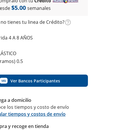
ómpralo con tu
Crédito
$5.00
esde
semanales
no tienes tu linea de Crédito?
ida 4 A 8 AÑOS
LÁSTICO
gramos) 0.5
Ver Bancos Participantes
MSI
ega a domicilio
ce los tiempos y costo de envío
ular tiempos y costos de envío
ra y recoge en tienda
Calcular