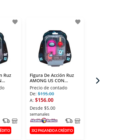
favorite
favorite
fav
ón Ruz
Figura De Acción Ruz
Figura De Acción Ruz
N
AMONG US CON
Crystal Lyme
'' NEGRO
ACCESORIO 2.5'' ROSA
do
Precio de contado
Precio de contado
De:
$195.00
A:
$169.00
$156.00
A:
Desde
$5.00
semanales
Desde
$5.00
semanales
3X2 PAGANDO A CRÉDITO
ÉDITO
3X2 PAGANDO A CRÉDITO