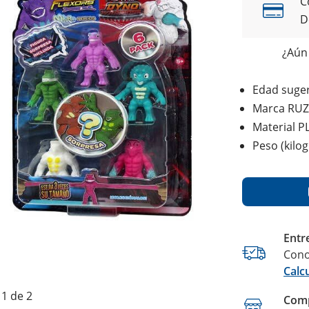
C
D
¿Aún 
Edad suger
Marca RUZ
Material P
Peso (kilo
Entr
Cono
Calc
1 de 2
Comp