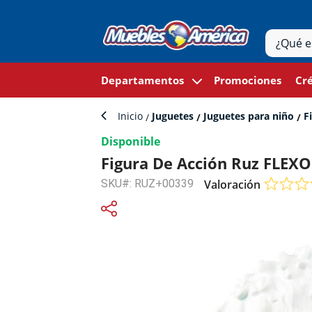
Departamentos
Promociones
Cré
Inicio
Juguetes
Juguetes para niño
Fi
Disponible
Figura De Acción Ruz FLEX
SKU#: RUZ+00339
Valoración