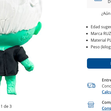
D
¿Aún 
Edad suger
Marca RUZ
Material P
Peso (kilo
Entr
Cono
Calc
Comp
1 de 3
Cons