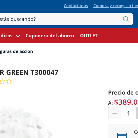
Contáctanos
Compra y recoge en ti
ditos
Cuponera del ahorro
OUTLET
guras de acción
OR GREEN T300047
Precio de 
$389.0
A:
1
C