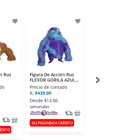
favorite
favorite
fav
ón Ruz
Figura De Acción Ruz
Figura De Acción
FLEXOR GORILA AZUL
Hasbro MILES
165815-W7
MORALES F5637
do
Precio de contado
Precio de contado
A:
$439.00
De:
$501.00
$401.00
A:
Desde
$13.00
semanales
Desde
$12.00
semanales
3X2 PAGANDO A CRÉDITO
ÉDITO
3X2 PAGANDO A CRÉDITO