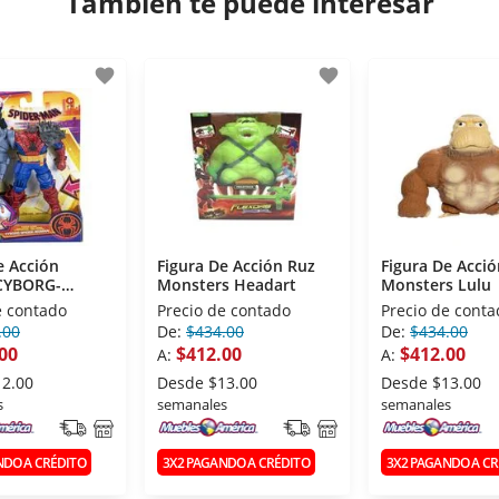
También te puede interesar
favorite
favorite
e Acción
Figura De Acción Ruz
Figura De Acci
Monsters Headart
Monsters Lulu
F6004
e contado
Precio de contado
Precio de conta
.00
De:
$434.00
De:
$434.00
00
$412.00
$412.00
A:
A:
12.00
Desde
$13.00
Desde
$13.00
s
semanales
semanales
NDO A CRÉDITO
3X2 PAGANDO A CRÉDITO
3X2 PAGANDO A CR