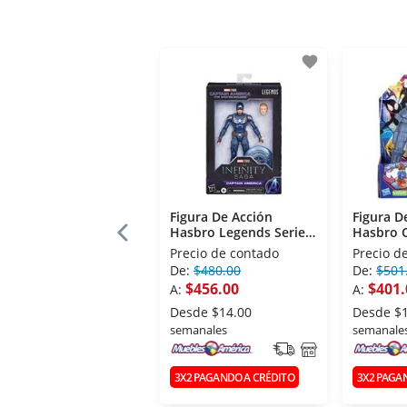
favorite
Figura De Acción
Figura D
Hasbro Legends Series
Hasbro CYBORG-
Capitan America
SPIDER 
Precio de contado
Precio d
De:
$480.00
De:
$501
$456.00
$401.
A:
A:
Desde
$14.00
Desde
$
semanales
semanale
3X2 PAGANDO A CRÉDITO
3X2 PAGA