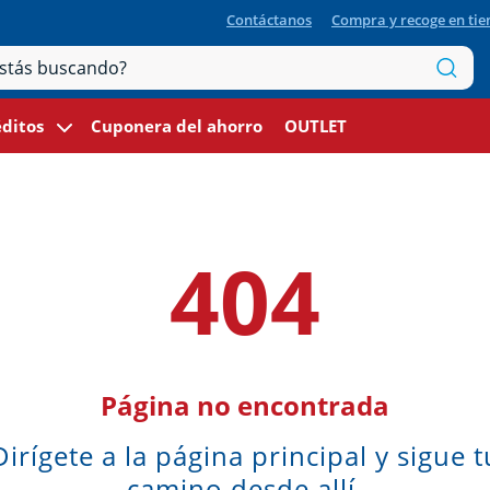
Contáctanos
Compra y recoge en ti
ditos
Cuponera del ahorro
OUTLET
404
Página no encontrada
Dirígete a la página principal y sigue t
camino desde allí.