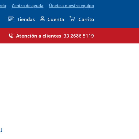
enda
Centro de ayuda
Únete a nuestro equipo
Tiendas
Cuenta
Carrito
Atención a clientes
33 2686 5119
u