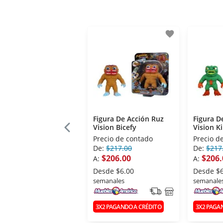
favorite
Figura De Acción Ruz
Figura D
Vision Bicefy
Vision K
Precio de contado
Precio d
De:
$217.00
De:
$217
$206.00
$206.
A:
A:
Desde
$6.00
Desde
$
semanales
semanale
3X2 PAGANDO A CRÉDITO
3X2 PAGA