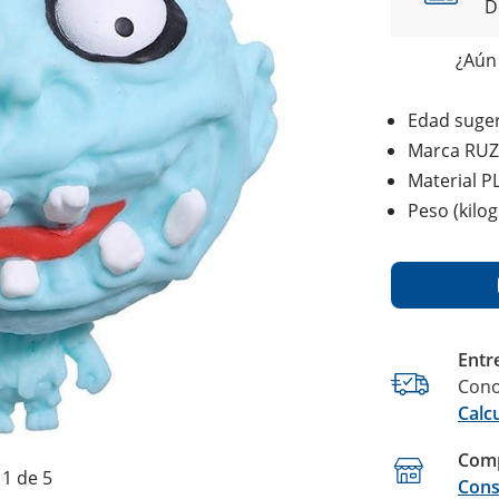
D
¿Aún 
Edad suger
Marca RUZ
Material P
Peso (kilo
Entr
Cono
Calc
Comp
1 de 5
Cons