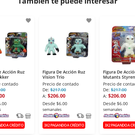
También te puede interesar
favorite
favorite
e Acción Ruz
Figura De Acción Ruz
Figura De Acci
ikker
Vision Trio
Mutants Styre
e contado
Precio de contado
Precio de conta
.00
De:
$217.00
De:
$217.00
00
$206.00
$206.00
A:
A:
6.00
Desde
$6.00
Desde
$6.00
s
semanales
semanales
NDO A CRÉDITO
3X2 PAGANDO A CRÉDITO
3X2 PAGANDO A CR