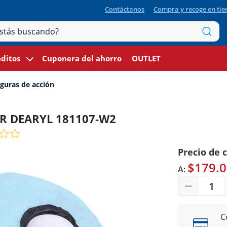
Contáctanos
Compra y recoge en ti
ditos
Cuponera del ahorro
OUTLET
guras de acción
OR DEARYL 181107-W2
Precio de 
$179.0
A:
1
C