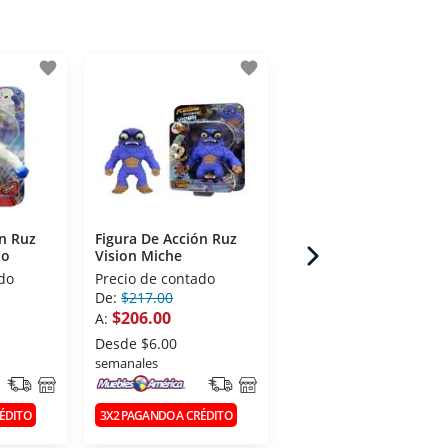
favorite
favorite
fav
ón Ruz
Figura De Acción Ruz
Figura De Acción Ruz
no
Vision Miche
Vision Celo
do
Precio de contado
Precio de contado
De:
$217.00
De:
$217.00
$206.00
$206.00
A:
A:
Desde
$6.00
Desde
$6.00
semanales
semanales
ÉDITO
3X2 PAGANDO A CRÉDITO
3X2 PAGANDO A CRÉDITO