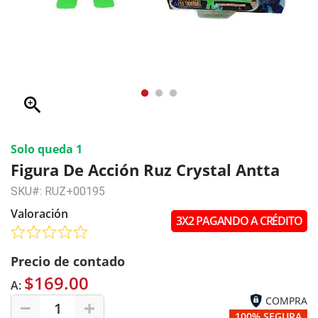
zoom_in
Solo queda 1
Figura De Acción Ruz Crystal Antta
SKU#: RUZ+00195
Valoración
3X2 PAGANDO A CRÉDITO
Precio de contado
$169.00
A:
COMPRA
1
100% SEGURA