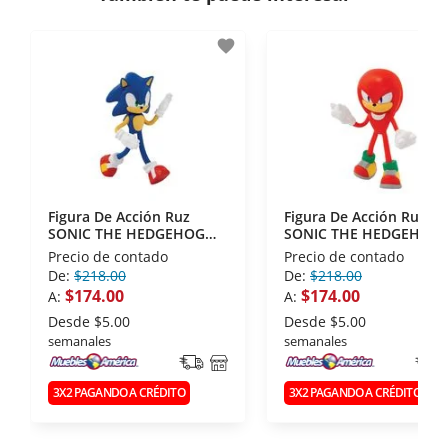
- Certificados de seguridad SSL y Encriptación 3D.
- Sello de confianza correspondiente,
favorite
disposiciones legales y Códigos de Ética de la
Asociación Mexicana de Internet (AIMX).
- Nos encontramos en la lista de socios Activos de
la Asociación de Internet.MX.
Figura De Acción Ruz
Figura De Acción Ruz
SONIC THE HEDGEHOG
SONIC THE HEDGEHOG
4.5'' SONIC
4.5'' KNUCKLES
Precio de contado
Precio de contado
De:
$218.00
De:
$218.00
$174.00
$174.00
A:
A:
Desde
$5.00
Desde
$5.00
semanales
semanales
3X2 PAGANDO A CRÉDITO
3X2 PAGANDO A CRÉDITO