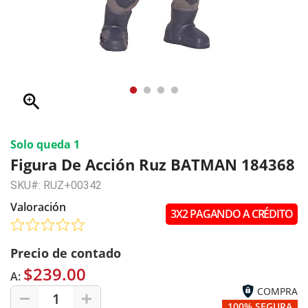
zoom_in
Solo queda 1
Figura De Acción Ruz BATMAN 184368
SKU#: RUZ+00342
Valoración
3X2 PAGANDO A CRÉDITO
Precio de contado
$239.00
A:
COMPRA
1
100% SEGURA