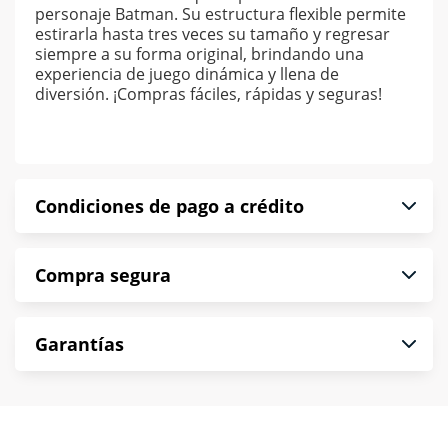
personaje Batman. Su estructura flexible permite
estirarla hasta tres veces su tamaño y regresar
siempre a su forma original, brindando una
experiencia de juego dinámica y llena de
diversión. ¡Compras fáciles, rápidas y seguras!
Condiciones de pago a crédito
Precio calculado a 52 semanas abonando
Compra segura
puntualmente. Al finalizar tu compra generas el
2% en monedero electrónico.
En Muebles América te informamos que tu
*Sujeto a aprobación de crédito conforme a
Garantías
compra es segura de principio a fin.
norma de Muebles América.
Protegemos la seguridad de información y
En Muebles América nos interesa tu satisfacción.
comunicación de nuestros clientes.
Si necesitas mayor detalle de tu garantía,
consulta los términos y condiciones
aquí
.
Contamos con: