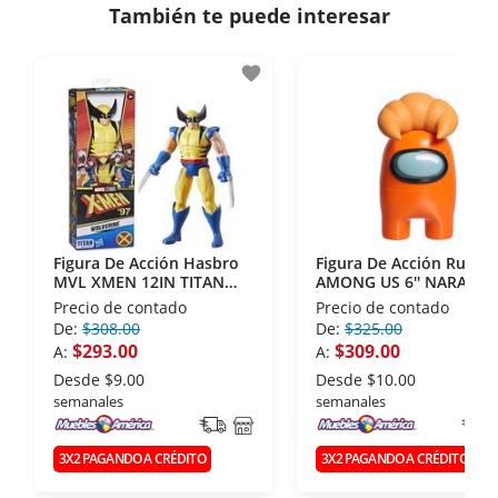
También te puede interesar
- Certificados de seguridad SSL y Encriptación 3D.
- Sello de confianza correspondiente,
favorite
disposiciones legales y Códigos de Ética de la
Asociación Mexicana de Internet (AIMX).
- Nos encontramos en la lista de socios Activos de
la Asociación de Internet.MX.
Figura De Acción Hasbro
Figura De Acción Ruz
MVL XMEN 12IN TITAN
AMONG US 6'' NARANJA
HERO
Precio de contado
Precio de contado
De:
$308.00
De:
$325.00
$293.00
$309.00
A:
A:
Desde
$9.00
Desde
$10.00
semanales
semanales
3X2 PAGANDO A CRÉDITO
3X2 PAGANDO A CRÉDITO