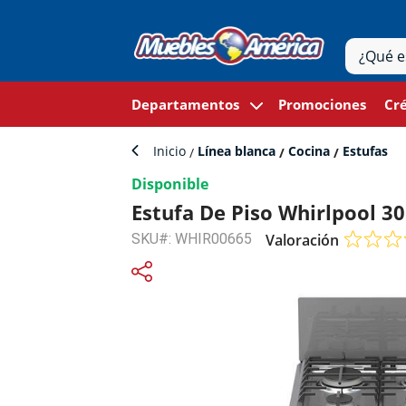
Departamentos
Promociones
Cré
Inicio
Línea blanca
Cocina
Estufas
Disponible
Estufa De Piso Whirlpool 
SKU#: WHIR00665
Valoración