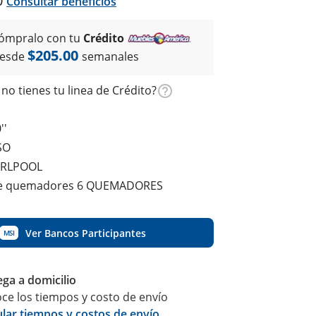
0
Consultar beneficios
ómpralo con tu
Crédito
$205.00
esde
semanales
no tienes tu linea de Crédito?
''
SO
IRLPOOL
e quemadores 6 QUEMADORES
Ver Bancos Participantes
MSI
ega a domicilio
ce los tiempos y costo de envío
ular tiempos y costos de envío