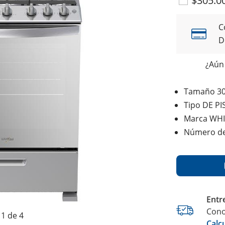
$305.0
C
D
¿Aún 
Tamaño 30
Tipo DE PI
Marca WH
Número d
Entr
Cono
1 de 4
Calc