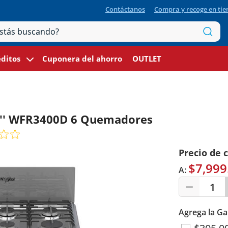
Contáctanos
Compra y recoge en ti
ditos
Cuponera del ahorro
OUTLET
30'' WFR3400D 6 Quemadores
Precio de 
$7,999
A:
1
Agrega la Ga