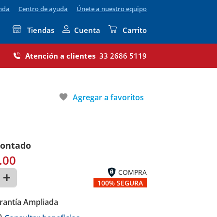
enda
Centro de ayuda
Únete a nuestro equipo
Tiendas
Cuenta
Carrito
Atención a clientes
33 2686 5119
favorite
Agregar a favoritos
contado
.00
COMPRA
100% SEGURA
rantía Ampliada