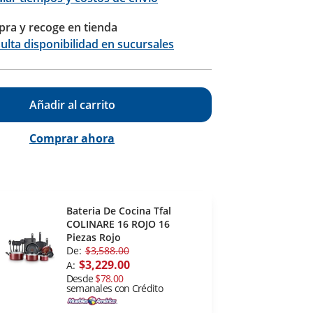
ra y recoge en tienda
Calcular
ulta disponibilidad en sucursales
Añadir al carrito
Comprar ahora
Bateria De Cocina Tfal
COLINARE 16 ROJO 16
Piezas Rojo
De:
$3,588.00
$3,229.00
A:
Desde
$78.00
semanales con Crédito