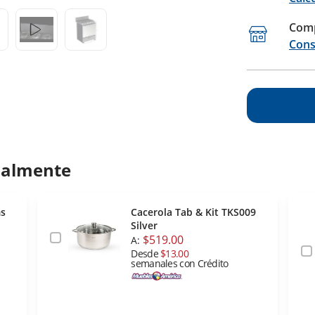
Comp
Cons
ualmente
ms
Cacerola Tab & Kit TKS009
Silver
$519.00
A:
Desde
$13.00
semanales con Crédito