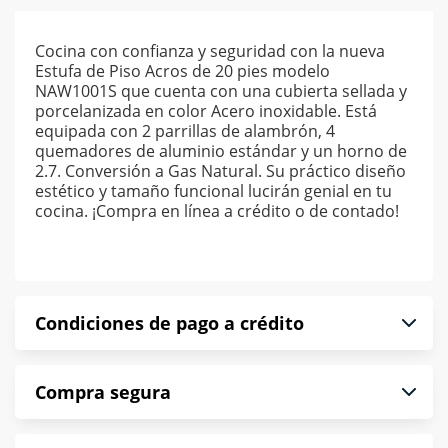
Cocina con confianza y seguridad con la nueva
Estufa de Piso Acros de 20 pies modelo
NAW1001S que cuenta con una cubierta sellada y
porcelanizada en color Acero inoxidable. Está
equipada con 2 parrillas de alambrón, 4
quemadores de aluminio estándar y un horno de
2.7. Conversión a Gas Natural. Su práctico diseño
estético y tamaño funcional lucirán genial en tu
cocina. ¡Compra en línea a crédito o de contado!
Condiciones de pago a crédito
Precio calculado a 52 semanas abonando
Compra segura
puntualmente. Al finalizar tu compra generas el
2% en monedero electrónico.
En Muebles América te informamos que tu