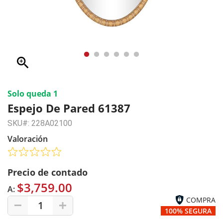
zoom_in
Solo queda 1
Espejo De Pared 61387
SKU#: 228A02100
Valoración
Precio de contado
$3,759.00
A:
COMPRA
1
100% SEGURA