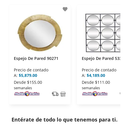
- Sello de confianza correspondiente,
favorite
disposiciones legales y Códigos de Ética de la
Asociación Mexicana de Internet (AIMX).
- Nos encontramos en la lista de socios Activos de
la Asociación de Internet.MX.
Espejo De Pared 90271
Espejo De Pared 53342
Precio de contado
Precio de contado
A:
$5,879.00
A:
$4,189.00
Desde
$155.00
Desde
$111.00
semanales
semanales
Entérate de todo lo que tenemos para ti.