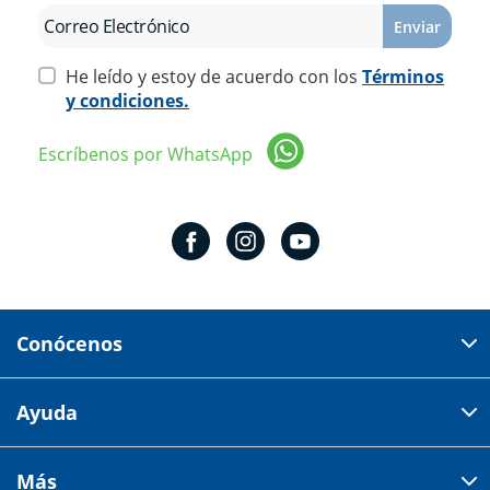
Enviar
He leído y estoy de acuerdo con los
Términos
y condiciones.
Escríbenos por WhatsApp
Conócenos
Domicilio del corporativo:
Ayuda
Av 18 de marzo # 309. Colonia la Nogalera.
Código postal 44470 Guadalajara, Jalisco, México
Cómo comprar
Más
Tiendas