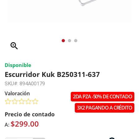
zoom_in
Disponible
Escurridor Kuk B250311-637
SKU#: 894A00179
Valoración
2DA PZA -50% DE CONTADO
3X2 PAGANDO A CRÉDITO
Precio de contado
$299.00
A: