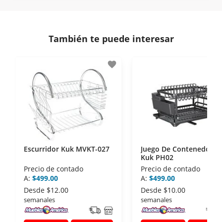
En Muebles América nos interesa tu satisfacción.
comunicación de nuestros clientes.
Si necesitas mayor detalle de tu garantía,
consulta los términos y condiciones
aquí
.
Contamos con:
También te puede interesar
- Certificados de seguridad SSL y Encriptación 3D.
- Sello de confianza correspondiente,
favorite
disposiciones legales y Códigos de Ética de la
Asociación Mexicana de Internet (AIMX).
- Nos encontramos en la lista de socios Activos de
la Asociación de Internet.MX.
Escurridor Kuk MVKT-027
Juego De Contenedores
Kuk PH02
Precio de contado
Precio de contado
A:
$499.00
A:
$499.00
Desde
$12.00
Desde
$10.00
semanales
semanales