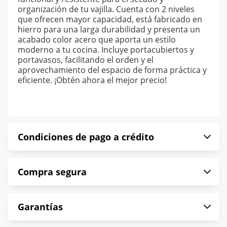
organización de tu vajilla. Cuenta con 2 niveles
que ofrecen mayor capacidad, está fabricado en
hierro para una larga durabilidad y presenta un
acabado color acero que aporta un estilo
moderno a tu cocina. Incluye portacubiertos y
portavasos, facilitando el orden y el
aprovechamiento del espacio de forma práctica y
eficiente. ¡Obtén ahora el mejor precio!
Condiciones de pago a crédito
Precio calculado a 52 semanas abonando
Compra segura
puntualmente. Al finalizar tu compra generas el
2% en monedero electrónico.
En Muebles América te informamos que tu
*Sujeto a aprobación de crédito conforme a
Garantías
compra es segura de principio a fin.
norma de Muebles América.
Protegemos la seguridad de información y