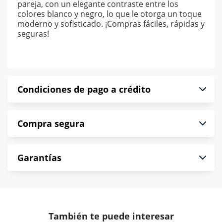
pareja, con un elegante contraste entre los
colores blanco y negro, lo que le otorga un toque
moderno y sofisticado. ¡Compras fáciles, rápidas y
seguras!
Condiciones de pago a crédito
Precio calculado a 52 semanas abonando
Compra segura
puntualmente. Al finalizar tu compra generas el
2% en monedero electrónico.
En Muebles América te informamos que tu
*Sujeto a aprobación de crédito conforme a
Garantías
compra es segura de principio a fin.
norma de Muebles América.
Protegemos la seguridad de información y
En Muebles América nos interesa tu satisfacción.
comunicación de nuestros clientes.
Si necesitas mayor detalle de tu garantía,
consulta los términos y condiciones
aquí
.
Contamos con:
También te puede interesar