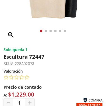
zoom_in
Solo queda 1
Escultura 72447
SKU#: 228A02073
Valoración
Precio de contado
$1,229.00
A:
COMPRA
1
100% SEGURA