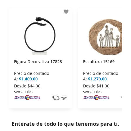
- Certificados de seguridad SSL y Encriptación 3D.
- Sello de confianza correspondiente,
favorite
disposiciones legales y Códigos de Ética de la
Asociación Mexicana de Internet (AIMX).
- Nos encontramos en la lista de socios Activos de
la Asociación de Internet.MX.
Figura Decorativa 17828
Escultura 15169
Precio de contado
Precio de contado
A:
$1,409.00
A:
$1,279.00
Desde
$44.00
Desde
$41.00
semanales
semanales
Entérate de todo lo que tenemos para ti.