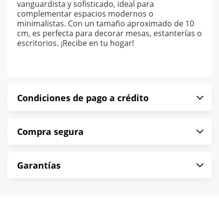
vanguardista y sofisticado, ideal para
complementar espacios modernos o
minimalistas. Con un tamaño aproximado de 10
cm, es perfecta para decorar mesas, estanterías o
escritorios. ¡Recibe en tu hogar!
Condiciones de pago a crédito
Precio calculado a 52 semanas abonando
Compra segura
puntualmente. Al finalizar tu compra generas el
2% en monedero electrónico.
En Muebles América te informamos que tu
*Sujeto a aprobación de crédito conforme a
Garantías
compra es segura de principio a fin.
norma de Muebles América.
Protegemos la seguridad de información y
En Muebles América nos interesa tu satisfacción.
comunicación de nuestros clientes.
Si necesitas mayor detalle de tu garantía,
consulta los términos y condiciones
aquí
.
Contamos con: