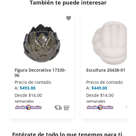
También te puede interesar
- Certificados de seguridad SSL y Encriptación 3D.
- Sello de confianza correspondiente,
favorite
disposiciones legales y Códigos de Ética de la
Asociación Mexicana de Internet (AIMX).
- Nos encontramos en la lista de socios Activos de
la Asociación de Internet.MX.
Figura Decorativa 17330-
Escultura 20438-01
06
Precio de contado
Precio de contado
A:
$493.00
A:
$449.00
Desde
$16.00
Desde
$14.00
semanales
semanales
Entérate de todo lo que tenemos para ti.