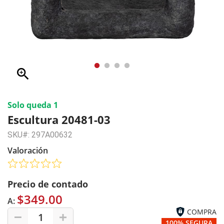
zoom_in
Solo queda 1
Escultura 20481-03
SKU#: 297A00632
Valoración
Precio de contado
$349.00
A:
COMPRA
1
100% SEGURA