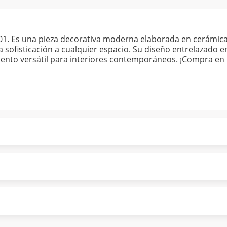
. Es una pieza decorativa moderna elaborada en cerámica 
 sofisticación a cualquier espacio. Su diseño entrelazado 
ento versátil para interiores contemporáneos. ¡Compra en 
ndo puntualmente. Al finalizar tu compra generas el 2% en
forme a norma de Muebles América.
 tu compra es segura de principio a fin.
ión y comunicación de nuestros clientes.