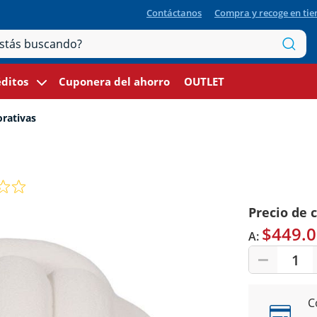
Contáctanos
Compra y recoge en ti
ditos
Cuponera del ahorro
OUTLET
orativas
Precio de 
$449.0
A:
1
C