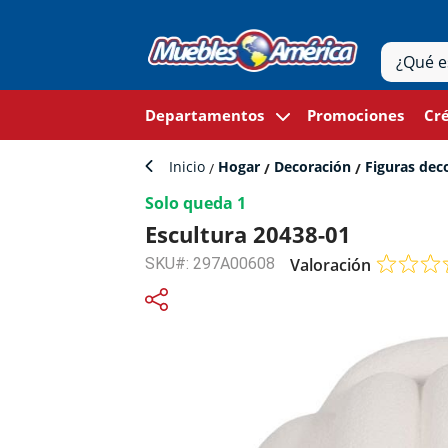
Departamentos
Promociones
Cré
Inicio
Hogar
Decoración
Figuras dec
Solo queda 1
Escultura 20438-01
SKU#: 297A00608
Valoración