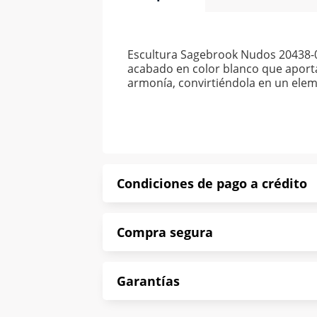
Escultura Sagebrook Nudos 20438-01
acabado en color blanco que aporta
armonía, convirtiéndola en un elem
Condiciones de pago a crédito
Precio calculado a 52 semanas abona
Compra segura
*Sujeto a aprobación de crédito con
En Muebles América te informamos que
Garantías
Protegemos la seguridad de informac