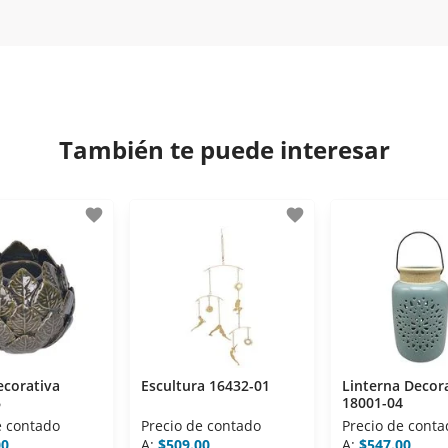
tisfacción. Si necesitas mayor detalle de tu garantía, cons
iptación 3D.
 disposiciones legales y Códigos de Ética de la Asociación M
os Activos de la Asociación de Internet.MX.
También te puede interesar
favorite
favorite
ecorativa
Escultura 16432-01
Linterna Decor
6
18001-04
e contado
Precio de contado
Precio de conta
00
A:
$509.00
A:
$547.00