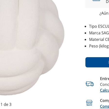
D
¿Aún 
Tipo ESCU
Marca SA
Material 
Peso (kilo
Entr
Cono
Calc
Comp
1 de 3
Cons