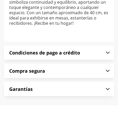
simboliza continuidad y equilibrio, aportando un
toque elegante y contemporáneo a cualquier
espacio. Con un tamaño aproximado de 40 cm, es
ideal para exhibirse en mesas, estanterías o
recibidores. ¡Recibe en tu hogar!
Condiciones de pago a crédito
Precio calculado a 52 semanas abonando
Compra segura
puntualmente. Al finalizar tu compra generas el
2% en monedero electrónico.
En Muebles América te informamos que tu
*Sujeto a aprobación de crédito conforme a
Garantías
compra es segura de principio a fin.
norma de Muebles América.
Protegemos la seguridad de información y
En Muebles América nos interesa tu satisfacción.
comunicación de nuestros clientes.
Si necesitas mayor detalle de tu garantía,
consulta los términos y condiciones
aquí
.
Contamos con: