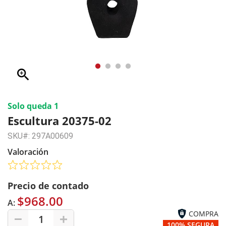
zoom_in
Solo queda 1
Escultura 20375-02
SKU#: 297A00609
Valoración
Precio de contado
$968.00
A:
COMPRA
1
100% SEGURA