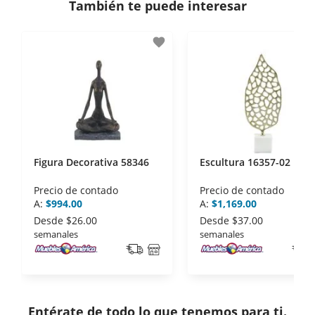
También te puede interesar
- Certificados de seguridad SSL y Encriptación 3D.
- Sello de confianza correspondiente,
favorite
disposiciones legales y Códigos de Ética de la
Asociación Mexicana de Internet (AIMX).
- Nos encontramos en la lista de socios Activos de
la Asociación de Internet.MX.
Figura Decorativa 58346
Escultura 16357-02
Precio de contado
Precio de contado
A:
$994.00
A:
$1,169.00
Desde
$26.00
Desde
$37.00
semanales
semanales
Entérate de todo lo que tenemos para ti.