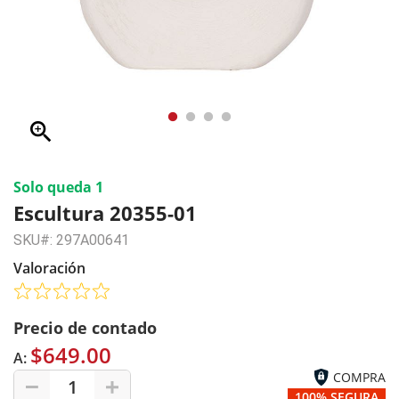
zoom_in
Solo queda 1
Escultura 20355-01
SKU#: 297A00641
Valoración
Precio de contado
$649.00
A:
COMPRA
1
100% SEGURA