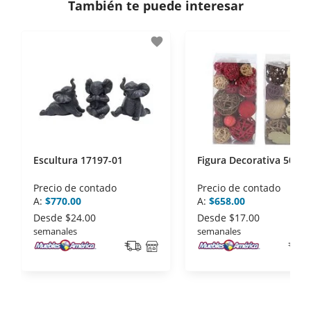
También te puede interesar
- Certificados de seguridad SSL y Encriptación 3D.
- Sello de confianza correspondiente,
favorite
disposiciones legales y Códigos de Ética de la
Asociación Mexicana de Internet (AIMX).
- Nos encontramos en la lista de socios Activos de
la Asociación de Internet.MX.
Escultura 17197-01
Figura Decorativa 50650
Precio de contado
Precio de contado
A:
$770.00
A:
$658.00
Desde
$24.00
Desde
$17.00
semanales
semanales