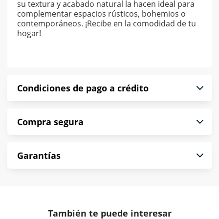
su textura y acabado natural la hacen ideal para
complementar espacios rústicos, bohemios o
contemporáneos. ¡Recibe en la comodidad de tu
hogar!
Condiciones de pago a crédito
Precio calculado a 52 semanas abonando
Compra segura
puntualmente. Al finalizar tu compra generas el
2% en monedero electrónico.
En Muebles América te informamos que tu
*Sujeto a aprobación de crédito conforme a
Garantías
compra es segura de principio a fin.
norma de Muebles América.
Protegemos la seguridad de información y
En Muebles América nos interesa tu satisfacción.
comunicación de nuestros clientes.
Si necesitas mayor detalle de tu garantía,
consulta los términos y condiciones
aquí
.
Contamos con:
También te puede interesar