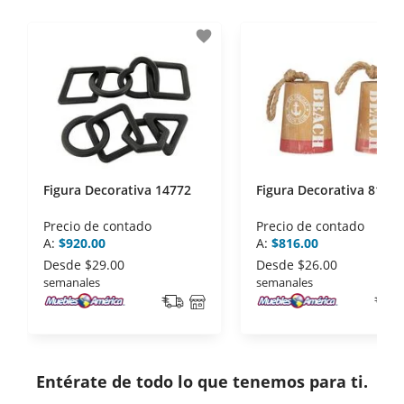
- Certificados de seguridad SSL y Encriptación 3D.
- Sello de confianza correspondiente,
favorite
disposiciones legales y Códigos de Ética de la
Asociación Mexicana de Internet (AIMX).
- Nos encontramos en la lista de socios Activos de
la Asociación de Internet.MX.
Figura Decorativa 14772
Figura Decorativa 81782
Precio de contado
Precio de contado
A:
$920.00
A:
$816.00
Desde
$29.00
Desde
$26.00
semanales
semanales
Entérate de todo lo que tenemos para ti.