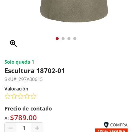
zoom_in
Solo queda 1
Escultura 18702-01
SKU#: 297A00615
Valoración
Precio de contado
$789.00
A:
COMPRA
1
100% SEGURA