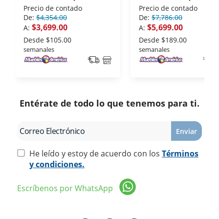
WK5012Q Blanco
WK5915BD Silver
Precio de contado
Precio de contado
De:
$4,354.00
De:
$7,786.00
$3,699.00
$5,699.00
A:
A:
Desde
$105.00
Desde
$189.00
semanales
semanales
Entérate de todo lo que tenemos para ti.
Enviar
He leído y estoy de acuerdo con los
Términos
y condiciones.
Escríbenos por WhatsApp