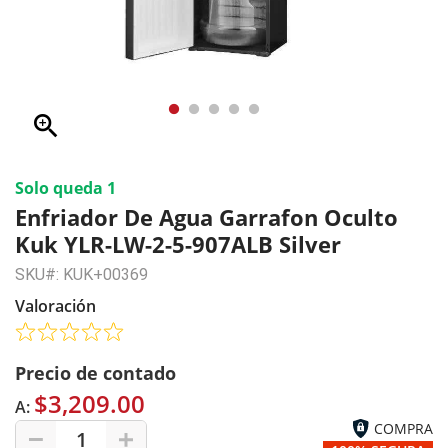
zoom_in
Solo queda 1
Enfriador De Agua Garrafon Oculto
Kuk YLR-LW-2-5-907ALB Silver
SKU#: KUK+00369
Valoración
Precio de contado
$3,209.00
A:
COMPRA
1