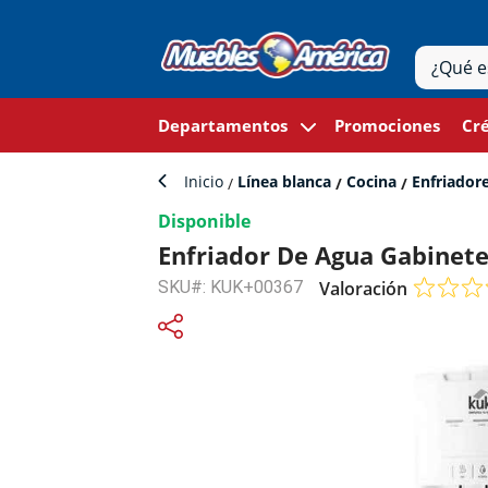
Departamentos
Promociones
Cré
Inicio
Línea blanca
Cocina
Enfriador
Disponible
Enfriador De Agua Gabinete
SKU#: KUK+00367
Valoración