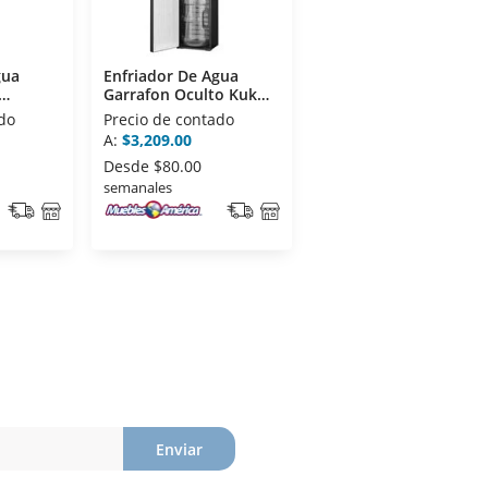
gua
Enfriador De Agua
Garrafon Oculto Kuk
nco
YLR-LW-2-5-907ALB
do
Precio de contado
Silver
A:
$3,209.00
Desde
$80.00
semanales
Enviar