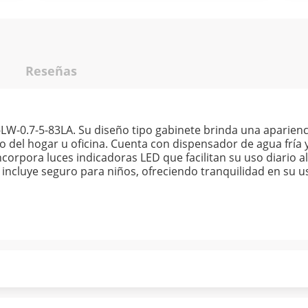
Reseñas
W-0.7-5-83LA. Su diseño tipo gabinete brinda una aparienc
o del hogar u oficina. Cuenta con dispensador de agua fría 
orpora luces indicadoras LED que facilitan su uso diario 
incluye seguro para niños, ofreciendo tranquilidad en su us
ndo puntualmente. Al finalizar tu compra generas el 2% en