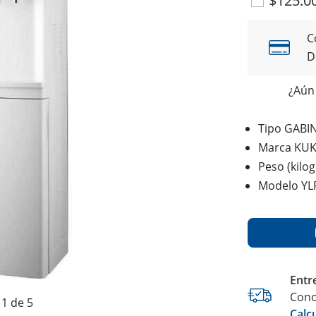
$125.0
C
D
¿Aún 
Tipo GABI
Marca KU
Peso (kilo
Modelo YL
Entr
Cono
1 de 5
Calc