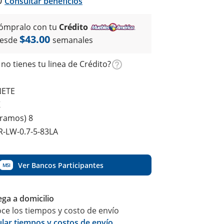
0
Consultar beneficios
ómpralo con tu
Crédito
$43.00
esde
semanales
no tienes tu linea de Crédito?
NETE
K
gramos) 8
R-LW-0.7-5-83LA
Ver Bancos Participantes
MSI
ega a domicilio
ce los tiempos y costo de envío
ular tiempos y costos de envío