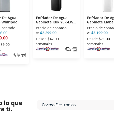
r De Agua
Enfriador De Agua
Enfriador De A
 Whirlpool
Gabinete Kuk YLR-LW-
Gabinete Mabe
D Silver
0.7-5-83LA Negro
EMDPCCB3 Bla
e contado
Precio de contado
Precio de conta
86.00
A:
$2,299.00
A:
$3,199.00
9.00
Desde
$47.00
Desde
$71.00
semanales
semanales
189.00
s
o lo que
 ti.