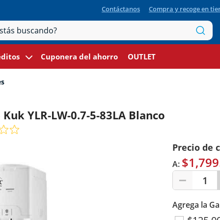
Contáctanos
Compra y recoge en ti
ditos
Cuponera del ahorro
OUTLET
es
 Kuk YLR-LW-0.7-5-83LA Blanco
Precio de 
$1,799
A:
1
Agrega la Ga