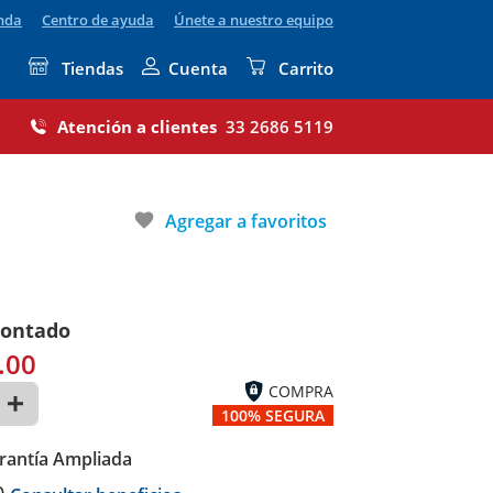
enda
Centro de ayuda
Únete a nuestro equipo
Tiendas
Cuenta
Carrito
Atención a clientes
33 2686 5119
favorite
Agregar a favoritos
contado
.00
COMPRA
100% SEGURA
rantía Ampliada