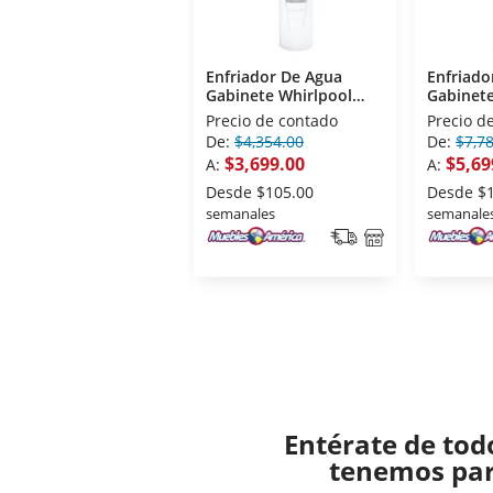
Enfriador De Agua
Enfriado
Gabinete Whirlpool
Gabinete
WK5012Q Blanco
WK5915B
Precio de contado
Precio d
De:
$4,354.00
De:
$7,7
$3,699.00
$5,69
A:
A:
Desde
$105.00
Desde
$
semanales
semanale
Entérate de tod
tenemos para