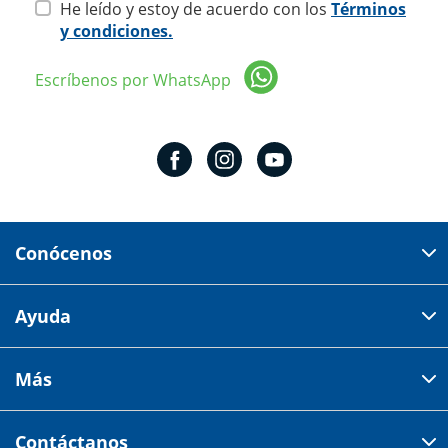
He leído y estoy de acuerdo con los
Términos
y condiciones.
Escríbenos por WhatsApp
Conócenos
Domicilio del corporativo:
Ayuda
Av 18 de marzo # 309. Colonia la Nogalera.
Código postal 44470 Guadalajara, Jalisco, México
Cómo comprar
Más
Tiendas
Credilana
Facturación electrónica
Aviso de privacidad
Centro de ayuda
Contáctanos