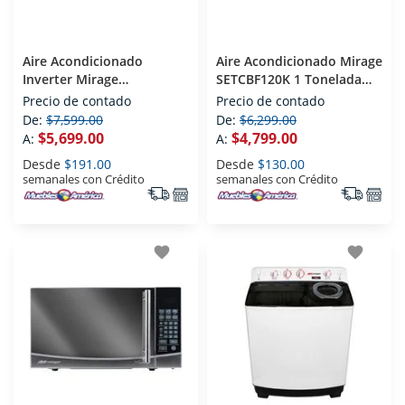
Aire Acondicionado
Aire Acondicionado Mirage
Inverter Mirage
SETCBF120K 1 Tonelada
SETCDF120F 1 Tonelada
115 V Frio
Precio de contado
Precio de contado
115 V Solo Frio
De:
$7,599.00
De:
$6,299.00
$5,699.00
$4,799.00
A:
A:
Desde
$191.00
Desde
$130.00
semanales con Crédito
semanales con Crédito
favorite
favorite