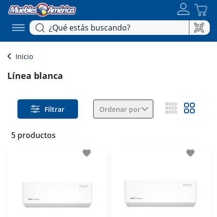
Inicio
Línea blanca
Filtrar
Ordenar por
5 productos
favorite
favorite