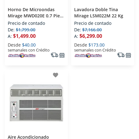
Horno De Microondas
Lavadora Doble Tina
Mirage MWD020E 0.7 Pies
Mirage LSM022M 22 Kg
Espejo
Precio de contado
Precio de contado
De:
$1,799.00
De:
$7,166.00
$1,499.00
$6,299.00
A:
A:
Desde
$40.00
Desde
$173.00
semanales con Crédito
semanales con Crédito
favorite
Aire Acondicionado