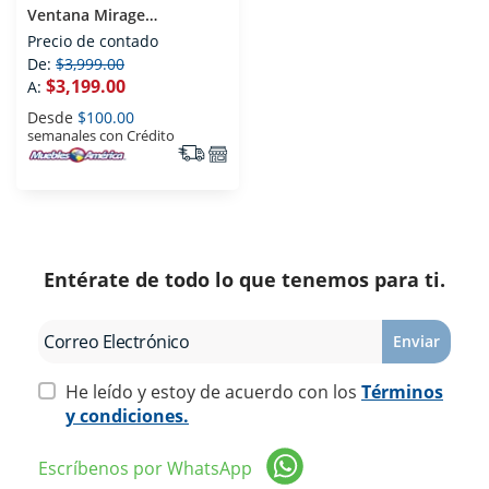
Ventana Mirage
MACC0511N 1/2 Tonelada
Precio de contado
115 V Solo Frio
De:
$3,999.00
$3,199.00
A:
Desde
$100.00
semanales con Crédito
Entérate de todo lo que tenemos para ti.
Enviar
He leído y estoy de acuerdo con los
Términos
y condiciones.
Escríbenos por WhatsApp