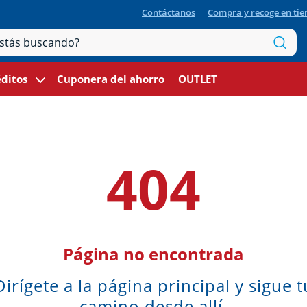
Contáctanos
Compra y recoge en ti
ditos
Cuponera del ahorro
OUTLET
404
Página no encontrada
Dirígete a la página principal y sigue t
camino desde allí.