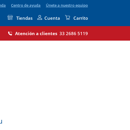
enda
Centro de ayuda
Únete a nuestro equipo
Tiendas
Cuenta
Carrito
Atención a clientes
33 2686 5119
u