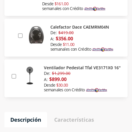
Desde
$161.00
semanales con Crédito
Calefactor Dace CAEMRM04N
De:
$419.00
$356.00
A:
Desde
$11.00
semanales con Crédito
Ventilador Pedestal Tfal VE3171X0 16''
De:
$1,299.00
$899.00
A:
Desde
$30.00
semanales con Crédito
Descripción
Características