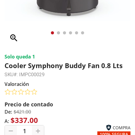
zoom_in
Solo queda 1
Cooler Symphony Buddy Fan 0.8 Lts
SKU#: IMPC00029
Valoración
Precio de contado
De:
$421.00
$337.00
A:
COMPRA
1
100% SEGURA