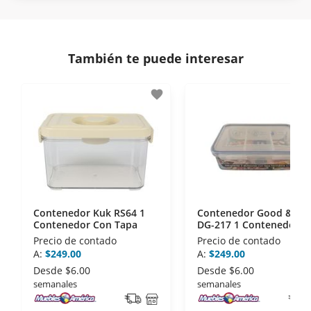
Protegemos la seguridad de información y
En Muebles América nos interesa tu satisfacción.
comunicación de nuestros clientes.
Si necesitas mayor detalle de tu garantía,
consulta los términos y condiciones
aquí
.
Contamos con:
También te puede interesar
- Certificados de seguridad SSL y Encriptación 3D.
- Sello de confianza correspondiente,
favorite
disposiciones legales y Códigos de Ética de la
Asociación Mexicana de Internet (AIMX).
- Nos encontramos en la lista de socios Activos de
la Asociación de Internet.MX.
Contenedor Kuk RS64 1
Contenedor Good & Go
Contenedor Con Tapa
DG-217 1 Contenedor C
Tapa
Precio de contado
Precio de contado
A:
$249.00
A:
$249.00
Desde
$6.00
Desde
$6.00
semanales
semanales