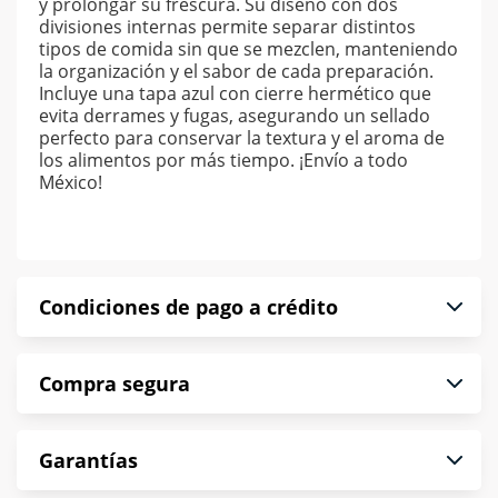
y prolongar su frescura. Su diseño con dos
divisiones internas permite separar distintos
tipos de comida sin que se mezclen, manteniendo
la organización y el sabor de cada preparación.
Incluye una tapa azul con cierre hermético que
evita derrames y fugas, asegurando un sellado
perfecto para conservar la textura y el aroma de
los alimentos por más tiempo. ¡Envío a todo
México!
Condiciones de pago a crédito
Precio calculado a 52 semanas abonando
Compra segura
puntualmente. Al finalizar tu compra generas el
2% en monedero electrónico.
En Muebles América te informamos que tu
*Sujeto a aprobación de crédito conforme a
Garantías
compra es segura de principio a fin.
norma de Muebles América.