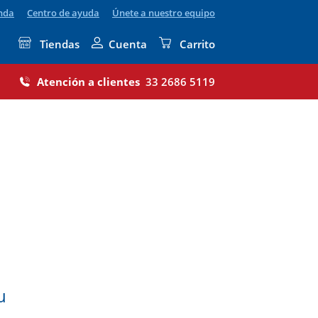
enda
Centro de ayuda
Únete a nuestro equipo
Tiendas
Cuenta
Carrito
Atención a clientes
33 2686 5119
u