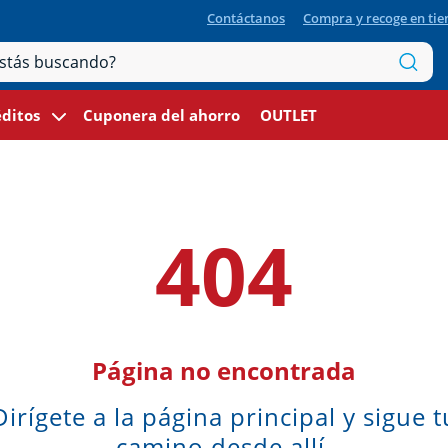
Contáctanos
Compra y recoge en ti
ditos
Cuponera del ahorro
OUTLET
404
Página no encontrada
Dirígete a la página principal y sigue t
camino desde allí.