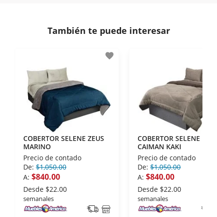
comunicación de nuestros clientes.
Si necesitas mayor detalle de tu garantía,
consulta los términos y condiciones
aquí
.
Contamos con:
También te puede interesar
- Certificados de seguridad SSL y Encriptación 3D.
- Sello de confianza correspondiente,
favorite
disposiciones legales y Códigos de Ética de la
Asociación Mexicana de Internet (AIMX).
- Nos encontramos en la lista de socios Activos de
la Asociación de Internet.MX.
COBERTOR SELENE ZEUS
COBERTOR SELENE
MARINO
CAIMAN KAKI
Precio de contado
Precio de contado
De:
$1,050.00
De:
$1,050.00
$840.00
$840.00
A:
A:
Desde
$22.00
Desde
$22.00
semanales
semanales