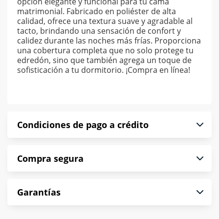
opción elegante y funcional para tu cama
matrimonial. Fabricado en poliéster de alta
calidad, ofrece una textura suave y agradable al
tacto, brindando una sensación de confort y
calidez durante las noches más frías. Proporciona
una cobertura completa que no solo protege tu
edredón, sino que también agrega un toque de
sofisticación a tu dormitorio. ¡Compra en línea!
Condiciones de pago a crédito
Precio calculado a 52 semanas abonando
Compra segura
puntualmente. Al finalizar tu compra generas el
2% en monedero electrónico.
En Muebles América te informamos que tu
*Sujeto a aprobación de crédito conforme a
Garantías
compra es segura de principio a fin.
norma de Muebles América.
Protegemos la seguridad de información y
En Muebles América nos interesa tu satisfacción.