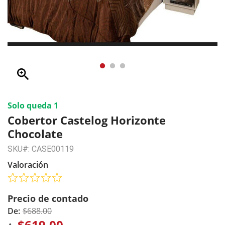
zoom_in
Solo queda 1
Cobertor Castelog Horizonte
Chocolate
SKU#: CASE00119
Valoración
Precio de contado
De:
$688.00
$619.00