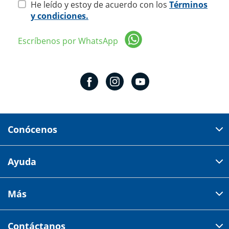
He leído y estoy de acuerdo con los
Términos
y condiciones.
Escríbenos por WhatsApp
Conócenos
Domicilio del corporativo:
Ayuda
Av 18 de marzo # 309. Colonia la Nogalera.
Código postal 44470 Guadalajara, Jalisco, México
Cómo comprar
Más
Tiendas
Credilana
Facturación electrónica
Aviso de privacidad
Centro de ayuda
Contáctanos