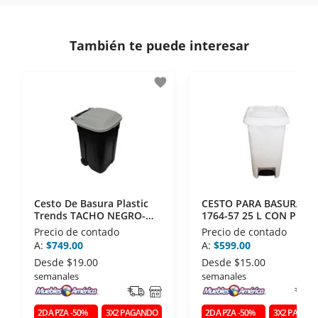
comunicación de nuestros clientes.
Si necesitas mayor detalle de tu garantía,
consulta los términos y condiciones
aquí
.
Contamos con:
También te puede interesar
- Certificados de seguridad SSL y Encriptación 3D.
- Sello de confianza correspondiente,
favorite
disposiciones legales y Códigos de Ética de la
Asociación Mexicana de Internet (AIMX).
- Nos encontramos en la lista de socios Activos de
la Asociación de Internet.MX.
Cesto De Basura Plastic
CESTO PARA BASURA
Trends TACHO NEGRO-
1764-57 25 L CON PEDA
GRIS 135 L
Precio de contado
Precio de contado
A:
$749.00
A:
$599.00
Desde
$19.00
Desde
$15.00
semanales
semanales
2DA PZA -50%
3X2 PAGANDO
2DA PZA -50%
3X2 PAGAN