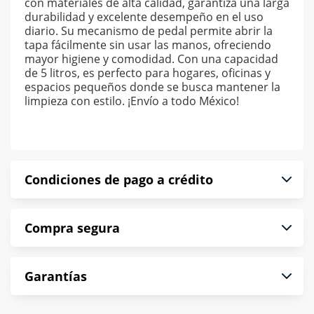
con materiales de alta calidad, garantiza una larga
durabilidad y excelente desempeño en el uso
diario. Su mecanismo de pedal permite abrir la
tapa fácilmente sin usar las manos, ofreciendo
mayor higiene y comodidad. Con una capacidad
de 5 litros, es perfecto para hogares, oficinas y
espacios pequeños donde se busca mantener la
limpieza con estilo. ¡Envío a todo México!
Condiciones de pago a crédito
Precio calculado a 52 semanas abonando
Compra segura
puntualmente. Al finalizar tu compra generas el
2% en monedero electrónico.
En Muebles América te informamos que tu
*Sujeto a aprobación de crédito conforme a
Garantías
compra es segura de principio a fin.
norma de Muebles América.
Protegemos la seguridad de información y
En Muebles América nos interesa tu satisfacción.