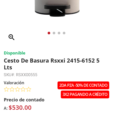
zoom_in
Disponible
Cesto De Basura Rsxxi 2415-6152 5
Lts
SKU#: RSXX00555
Valoración
2DA PZA -50% DE CONTADO
3X2 PAGANDO A CRÉDITO
Precio de contado
$530.00
A: