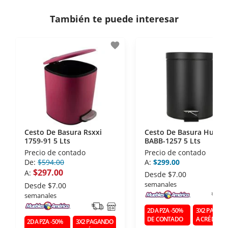
consulta los términos y condiciones
aquí
.
Contamos con:
También te puede interesar
- Certificados de seguridad SSL y Encriptación 3D.
- Sello de confianza correspondiente,
favorite
disposiciones legales y Códigos de Ética de la
Asociación Mexicana de Internet (AIMX).
- Nos encontramos en la lista de socios Activos de
la Asociación de Internet.MX.
Cesto De Basura Rsxxi
Cesto De Basura Hut
1759-91 5 Lts
BABB-1257 5 Lts
Precio de contado
Precio de contado
De:
$594.00
A:
$299.00
$297.00
A:
Desde
$7.00
semanales
Desde
$7.00
semanales
2DA PZA -50%
3X2 PAGAN
DE CONTADO
A CRÉDITO
2DA PZA -50%
3X2 PAGANDO