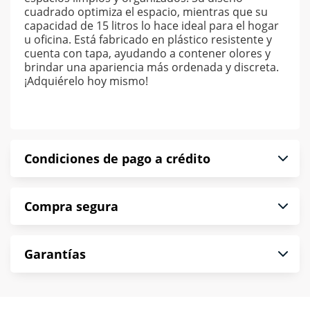
cuadrado optimiza el espacio, mientras que su
capacidad de 15 litros lo hace ideal para el hogar
u oficina. Está fabricado en plástico resistente y
cuenta con tapa, ayudando a contener olores y
brindar una apariencia más ordenada y discreta.
¡Adquiérelo hoy mismo!
Condiciones de pago a crédito
Precio calculado a 52 semanas abonando
Compra segura
puntualmente. Al finalizar tu compra generas el
2% en monedero electrónico.
En Muebles América te informamos que tu
*Sujeto a aprobación de crédito conforme a
Garantías
compra es segura de principio a fin.
norma de Muebles América.
Protegemos la seguridad de información y
En Muebles América nos interesa tu satisfacción.
comunicación de nuestros clientes.
Si necesitas mayor detalle de tu garantía,