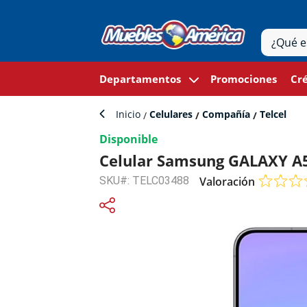
Departamentos
Promociones
Cré
Inicio
Celulares
Compañía
Telcel
Disponible
Celular Samsung GALAXY A57
SKU#: TELC03488
Valoración