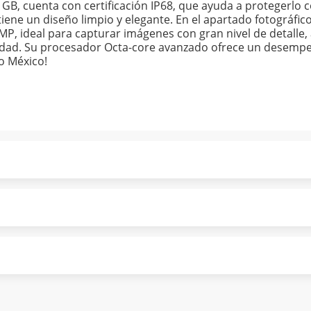
B, cuenta con certificación IP68, que ayuda a protegerlo co
ene un diseño limpio y elegante. En el apartado fotográfic
 MP, ideal para capturar imágenes con gran nivel de detalle
alidad. Su procesador Octa-core avanzado ofrece un desempe
do México!
ndo puntualmente. Al finalizar tu compra generas el 2% en
forme a norma de Muebles América.
 tu compra es segura de principio a fin.
ión y comunicación de nuestros clientes.
tisfacción. Si necesitas mayor detalle de tu garantía, cons