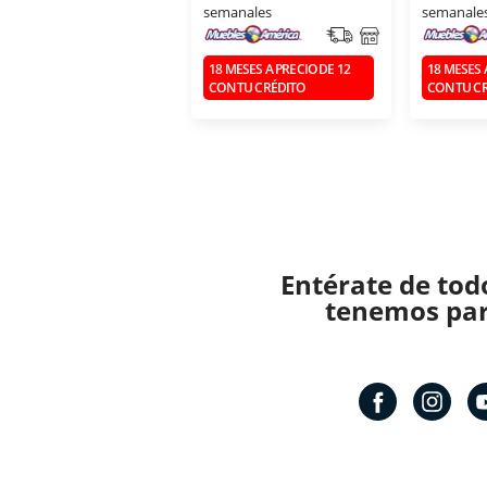
semanales
semanale
18 MESES A PRECIO DE 12
18 MESES 
CON TU CRÉDITO
CON TU C
Entérate de tod
tenemos para