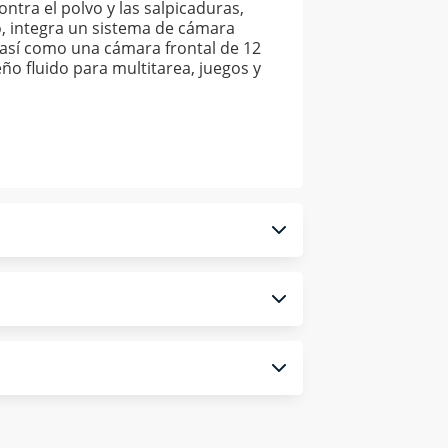
ntra el polvo y las salpicaduras,
o, integra un sistema de cámara
, así como una cámara frontal de 12
ño fluido para multitarea, juegos y
 monedero electrónico.
ulta los términos y condiciones
aquí
.