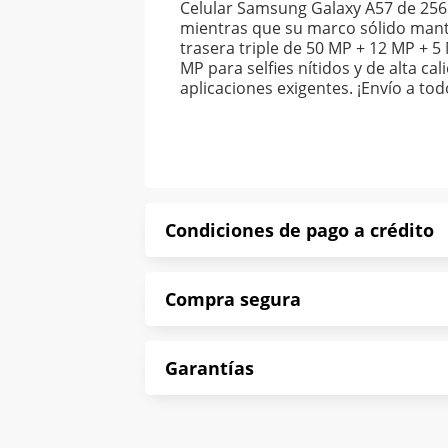
Celular Samsung Galaxy A57 de 256 G
mientras que su marco sólido manti
trasera triple de 50 MP + 12 MP + 5
MP para selfies nítidos y de alta c
aplicaciones exigentes. ¡Envío a to
Condiciones de pago a crédito
Precio calculado a 52 semanas abona
Compra segura
*Sujeto a aprobación de crédito con
En Muebles América te informamos que
Garantías
Protegemos la seguridad de informac
En Muebles América nos interesa tu sa
Contamos con: