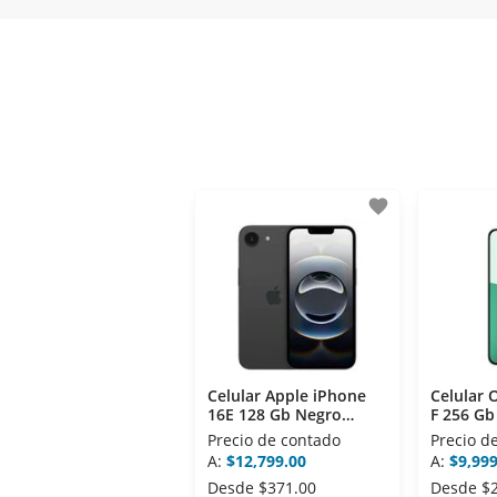
- Certificados de seguridad SSL y Encr
- Sello de confianza correspondiente,
- Nos encontramos en la lista de soci
favorite
Celular Apple iPhone
Celular
16E 128 Gb Negro
F 256 Gb
Telcel
Precio de contado
Precio d
A:
$12,799.00
A:
$9,999
Desde
$371.00
Desde
$