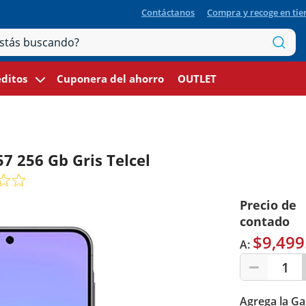
Contáctanos
Compra y recoge en ti
ditos
Cuponera del ahorro
OUTLET
 256 Gb Gris Telcel
Precio de
contado
$9,499
A:
1
Agrega la Ga