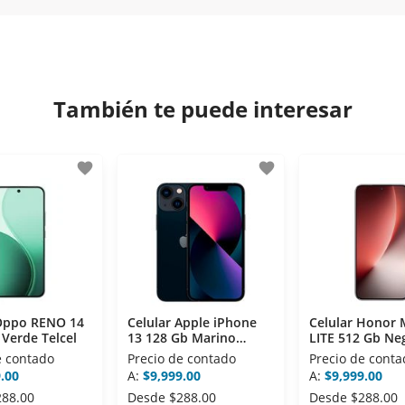
iptación 3D.
 disposiciones legales y Códigos de Ética de la Asociación M
os Activos de la Asociación de Internet.MX.
También te puede interesar
favorite
favorite
 Oppo RENO 14
Celular Apple iPhone
Celular Honor 
 Verde Telcel
13 128 Gb Marino
LITE 512 Gb Ne
Telcel
Telcel
e contado
Precio de contado
Precio de conta
.00
A:
$9,999.00
A:
$9,999.00
288.00
Desde
$288.00
Desde
$288.00