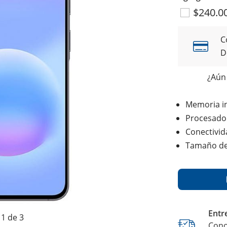
$240.0
C
D
¿Aún 
Memoria i
Procesado
Conectivid
Tamaño de 
Entr
1 de 3
Cono