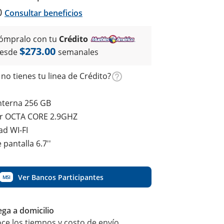
0
Consultar beneficios
ómpralo con tu
Crédito
$273.00
esde
semanales
no tienes tu linea de Crédito?
nterna 256 GB
r OCTA CORE 2.9GHZ
ad WI-FI
pantalla 6.7''
Ver Bancos Participantes
MSI
ega a domicilio
ce los tiempos y costo de envío