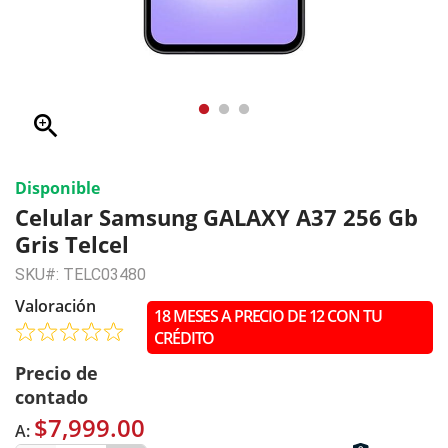
zoom_in
Disponible
Celular Samsung GALAXY A37 256 Gb
Gris Telcel
SKU#: TELC03480
Valoración
18 MESES A PRECIO DE 12 CON TU
CRÉDITO
Precio de
contado
$7,999.00
A: