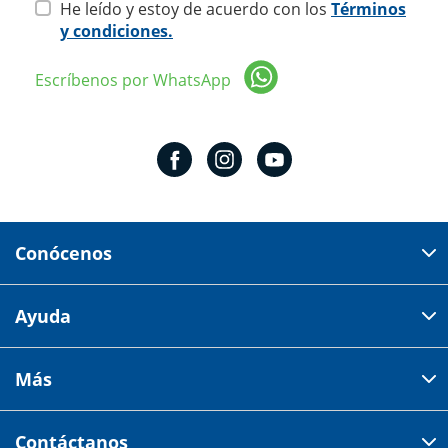
He leído y estoy de acuerdo con los
Términos
y condiciones.
Escríbenos por WhatsApp
Conócenos
Domicilio del corporativo:
Ayuda
Av 18 de marzo # 309. Colonia la Nogalera.
Código postal 44470 Guadalajara, Jalisco, México
Cómo comprar
Más
Tiendas
Credilana
Facturación electrónica
Aviso de privacidad
Centro de ayuda
Contáctanos