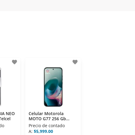
exicana de Internet (AIMX).
favorite
favorite
BIA NEO
Celular Motorola
Telcel
MOTO G77 256 Gb
Verde Telcel
do
Precio de contado
A:
$5,999.00