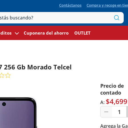
Contáctanos
Compra y recoge en ti
ditos
Cuponera del ahorro
OUTLET
 256 Gb Morado Telcel
Precio de
contado
$4,699
A:
1
Agrega la Ga