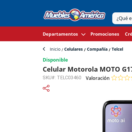
Departamentos
Promociones
Cré
Inicio
Celulares
Compañía
Telcel
Disponible
Celular Motorola MOTO G17
SKU#: TELC03460
Valoración