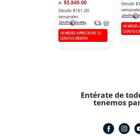
$5,849.00
A:
Desde
$
semanale
Desde
$161.00
semanales
18 MESES 
CON TU C
18 MESES A PRECIO DE 12
CON TU CRÉDITO
Entérate de tod
tenemos para