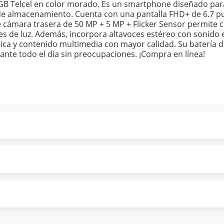
GB Telcel en color morado. Es un smartphone diseñado par
de almacenamiento. Cuenta con una pantalla FHD+ de 6.7 p
de cámara trasera de 50 MP + 5 MP + Flicker Sensor permite 
nes de luz. Además, incorpora altavoces estéreo con sonido 
ica y contenido multimedia con mayor calidad. Su batería 
ante todo el día sin preocupaciones. ¡Compra en línea!
ndo puntualmente. Al finalizar tu compra generas el 2% en
forme a norma de Muebles América.
 tu compra es segura de principio a fin.
ión y comunicación de nuestros clientes.
tisfacción. Si necesitas mayor detalle de tu garantía, cons