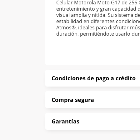
Celular Motorola Moto G17 de 256 
entretenimiento y gran capacidad 
visual amplia y nítida. Su sistema 
estabilidad en diferentes condicio
Atmos®, ideales para disfrutar mús
duración, permitiéndote usarlo dur
Condiciones de pago a crédito
Precio calculado a 52 semanas abona
Compra segura
*Sujeto a aprobación de crédito con
En Muebles América te informamos que
Garantías
Protegemos la seguridad de informac
En Muebles América nos interesa tu sa
Contamos con: