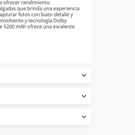
a ofrecer rendimiento,
ulgadas que brinda una experiencia
capturar fotos con buen detalle y
envolvente y tecnología Dolby
de 5200 mAh ofrece una excelente
 monedero electrónico.
ulta los términos y condiciones
aquí
.