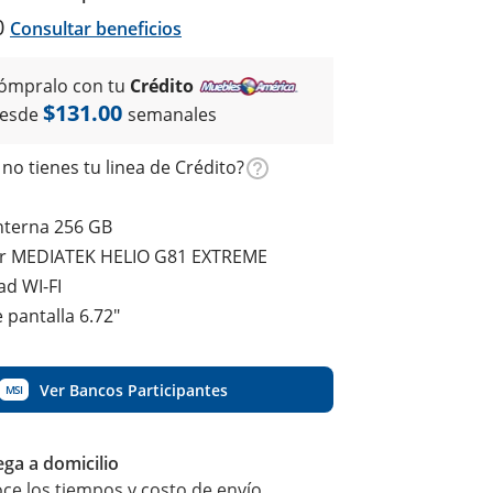
0
Consultar beneficios
ómpralo con tu
Crédito
$131.00
esde
semanales
no tienes tu linea de Crédito?
nterna 256 GB
r MEDIATEK HELIO G81 EXTREME
ad WI-FI
pantalla 6.72"
Ver Bancos Participantes
MSI
ega a domicilio
ce los tiempos y costo de envío