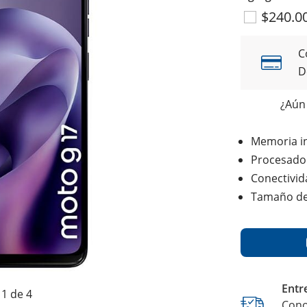
$240.0
C
D
¿Aún 
Memoria i
Procesado
Conectivid
Tamaño de 
Entr
1 de 4
Cono