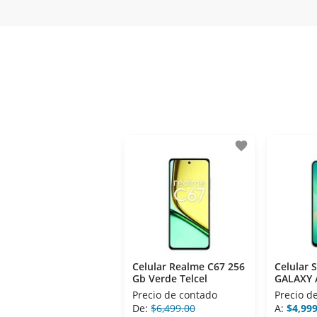
- Certificados de seguridad SSL y Encr
- Sello de confianza correspondiente,
- Nos encontramos en la lista de soci
favorite
Celular Realme C67 256
Celular
Gb Verde Telcel
GALAXY 
Verde Te
Precio de contado
Precio d
De:
$6,499.00
A:
$4,999