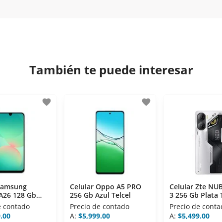
iptación 3D.
 disposiciones legales y Códigos de Ética de la Asociación M
os Activos de la Asociación de Internet.MX.
También te puede interesar
favorite
favorite
 Samsung
Celular Oppo A5 PRO
Celular Zte NU
A26 128 Gb
256 Gb Azul Telcel
3 256 Gb Plata 
lcel
e contado
Precio de contado
Precio de conta
.00
A:
$5,999.00
A:
$5,499.00