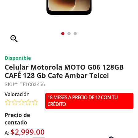
zoom_in
Disponible
Celular Motorola MOTO G06 128GB
CAFÉ 128 Gb Cafe Ambar Telcel
SKU#: TELC03456
Valoración
18 MESES A PRECIO DE 12 CON TU
CRÉDITO
Precio de
contado
$2,999.00
A: