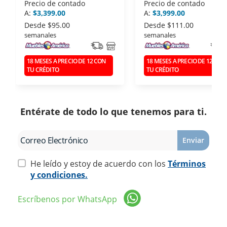
128GB NEGRO
Precio de contado
Precio de contado
A:
$3,399.00
A:
$3,999.00
Desde
$95.00
Desde
$111.00
semanales
semanales
18 MESES A PRECIO DE 12 CON
18 MESES A PRECIO DE 12 CON
TU CRÉDITO
TU CRÉDITO
Entérate de todo lo que tenemos para ti.
Enviar
He leído y estoy de acuerdo con los
Términos
y condiciones.
Escríbenos por WhatsApp