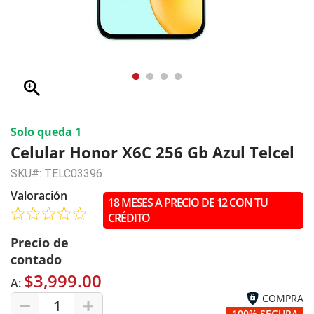
zoom_in
Solo queda 1
Celular Honor X6C 256 Gb Azul Telcel
SKU#: TELC03396
Valoración
18 MESES A PRECIO DE 12 CON TU
CRÉDITO
Precio de
contado
$3,999.00
A:
COMPRA
1
100% SEGURA