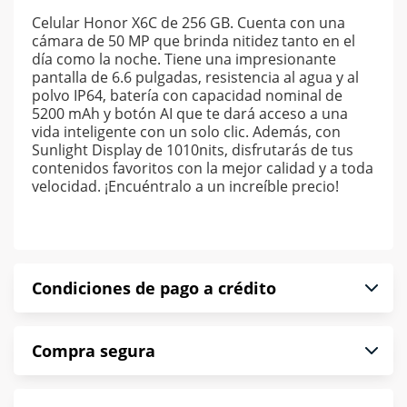
Celular Honor X6C de 256 GB. Cuenta con una
cámara de 50 MP que brinda nitidez tanto en el
día como la noche. Tiene una impresionante
pantalla de 6.6 pulgadas, resistencia al agua y al
polvo IP64, batería con capacidad nominal de
5200 mAh y botón AI que te dará acceso a una
vida inteligente con un solo clic. Además, con
Sunlight Display de 1010nits, disfrutarás de tus
contenidos favoritos con la mejor calidad y a toda
velocidad. ¡Encuéntralo a un increíble precio!
Condiciones de pago a crédito
Precio calculado a 52 semanas abonando
Compra segura
puntualmente. Al finalizar tu compra generas el
2% en monedero electrónico.
En Muebles América te informamos que tu
*Sujeto a aprobación de crédito conforme a