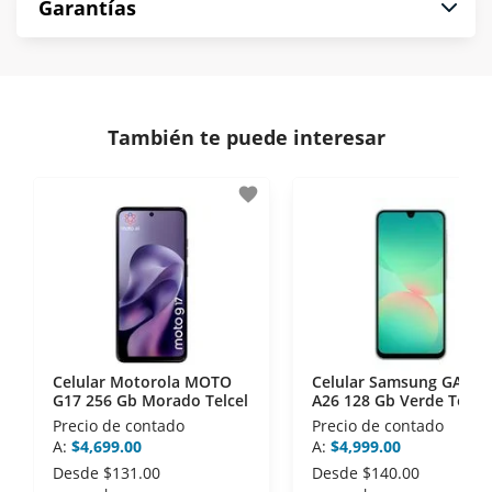
Garantías
compra es segura de principio a fin.
norma de Muebles América.
Protegemos la seguridad de información y
En Muebles América nos interesa tu satisfacción.
comunicación de nuestros clientes.
Si necesitas mayor detalle de tu garantía,
consulta los términos y condiciones
aquí
.
Contamos con:
También te puede interesar
- Certificados de seguridad SSL y Encriptación 3D.
- Sello de confianza correspondiente,
favorite
disposiciones legales y Códigos de Ética de la
Asociación Mexicana de Internet (AIMX).
- Nos encontramos en la lista de socios Activos de
la Asociación de Internet.MX.
Celular Motorola MOTO
Celular Samsung GALAX
G17 256 Gb Morado Telcel
A26 128 Gb Verde Telcel
Precio de contado
Precio de contado
A:
$4,699.00
A:
$4,999.00
Desde
$131.00
Desde
$140.00