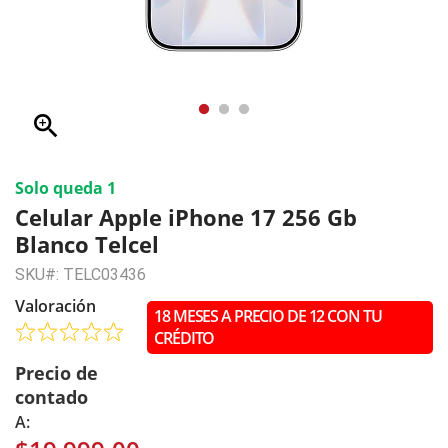
zoom_in
Solo queda 1
Celular Apple iPhone 17 256 Gb
Blanco Telcel
SKU#: TELC03436
Valoración
18 MESES A PRECIO DE 12 CON TU
CRÉDITO
Precio de
contado
A: