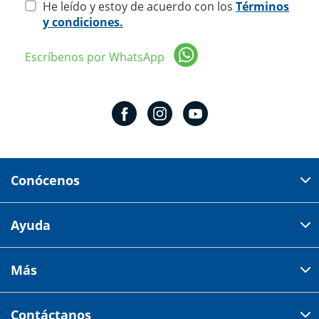
He leído y estoy de acuerdo con los
Términos
y condiciones.
Escríbenos por WhatsApp
Conócenos
Domicilio del corporativo:
Ayuda
Av 18 de marzo # 309. Colonia la Nogalera.
Código postal 44470 Guadalajara, Jalisco, México
Cómo comprar
Más
Tiendas
Credilana
Facturación electrónica
Aviso de privacidad
Centro de ayuda
Contáctanos