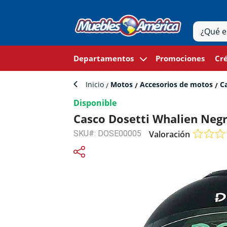
Departamentos
Promociones
Cré
Inicio
Motos
Accesorios de motos
Ca
Disponible
Casco Dosetti Whalien Neg
SKU#: DOSE00005
Valoración