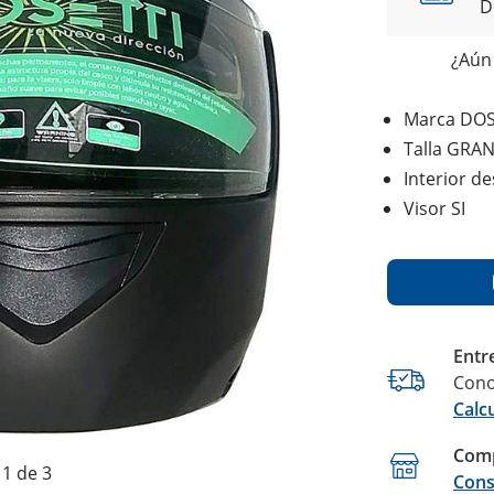
D
¿Aún 
Marca DOS
Talla GRA
Interior d
Visor SI
Entr
Cono
Calc
Comp
1 de 3
Cons