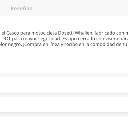
Reseñas
el Casco para motocicleta Dosetti Whalien, fabricado con m
ón DOT para mayor seguridad. Es tipo cerrado con visera 
color negro. ¡Compra en línea y recibe en la comodidad de tu
ndo puntualmente. Al finalizar tu compra generas el 2% en
forme a norma de Muebles América.
 tu compra es segura de principio a fin.