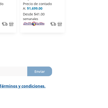
do
Precio de contado
Precio de contado
A:
$1,699.00
A:
$1,699.00
Desde
$41.00
Desde
$42.00
semanales
semanales
Enviar
Términos y condiciones.