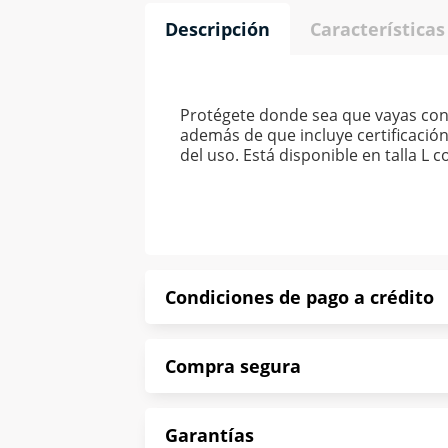
Descripción
Características
Protégete donde sea que vayas con 
además de que incluye certificaci
del uso. Está disponible en talla L 
Condiciones de pago a crédito
Precio calculado a 52 semanas abona
Compra segura
*Sujeto a aprobación de crédito con
En Muebles América te informamos que
Garantías