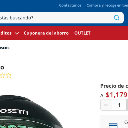
Contáctanos
Compra y recoge en ti
ditos
Cuponera del ahorro
OUTLET
scos
ro
Precio de 
$1,179
A:
1
C