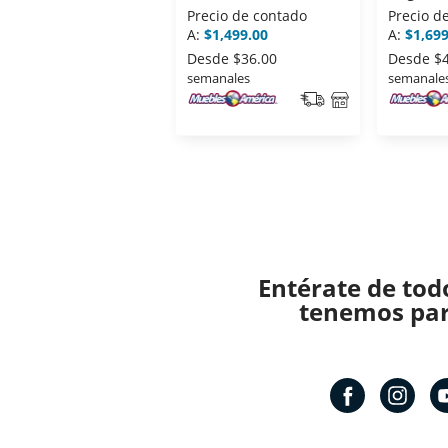
CON LUZ LED XL
Precio de contado
Precio d
A:
$1,499.00
A:
$1,699
Desde
$36.00
Desde
$
semanales
semanale
Entérate de tod
tenemos para