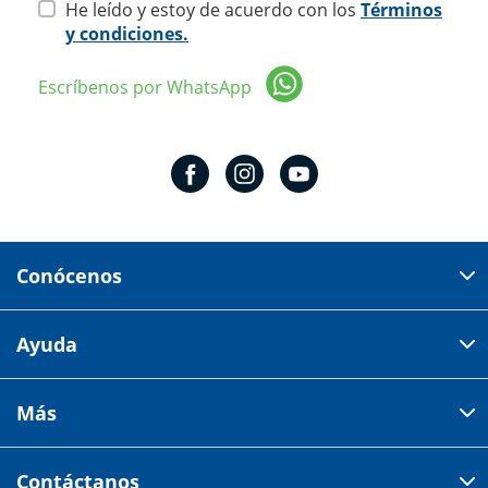
He leído y estoy de acuerdo con los
Términos
y condiciones.
Escríbenos por WhatsApp
Conócenos
Domicilio del corporativo:
Ayuda
Av 18 de marzo # 309. Colonia la Nogalera.
Código postal 44470 Guadalajara, Jalisco, México
Cómo comprar
Más
Tiendas
Credilana
Facturación electrónica
Aviso de privacidad
Centro de ayuda
Contáctanos