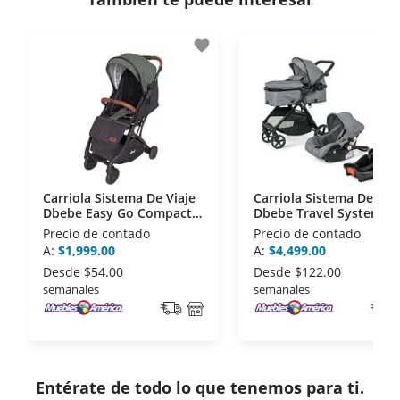
- Certificados de seguridad SSL y Encriptación 3D.
- Sello de confianza correspondiente,
favorite
disposiciones legales y Códigos de Ética de la
Asociación Mexicana de Internet (AIMX).
- Nos encontramos en la lista de socios Activos de
la Asociación de Internet.MX.
Carriola Sistema De Viaje
Carriola Sistema De Via
Dbebe Easy Go Compacta
Dbebe Travel System Ki
Verde
Gris
Precio de contado
Precio de contado
A:
$1,999.00
A:
$4,499.00
Desde
$54.00
Desde
$122.00
semanales
semanales
Entérate de todo lo que tenemos para ti.