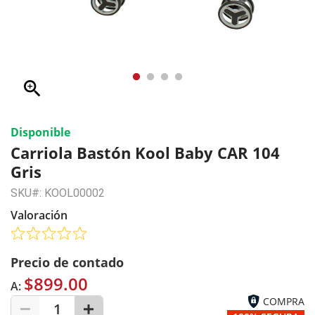
zoom_in
Disponible
Carriola Bastón Kool Baby CAR 104
Gris
SKU#: KOOL00002
Valoración
Precio de contado
$899.00
A:
COMPRA
1