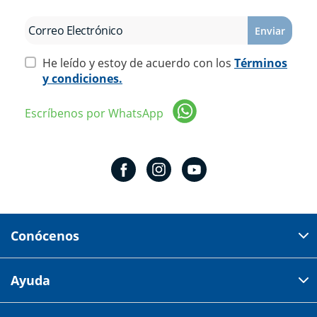
Enviar
He leído y estoy de acuerdo con los
Términos
y condiciones.
Escríbenos por WhatsApp
Conócenos
Domicilio del corporativo:
Ayuda
Av 18 de marzo # 309. Colonia la Nogalera.
Código postal 44470 Guadalajara, Jalisco, México
Cómo comprar