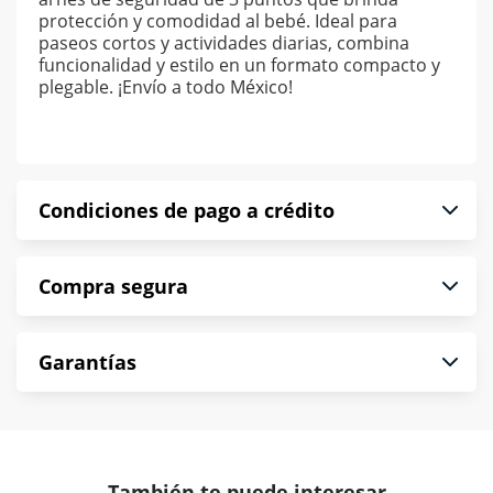
protección y comodidad al bebé. Ideal para
paseos cortos y actividades diarias, combina
funcionalidad y estilo en un formato compacto y
plegable. ¡Envío a todo México!
Condiciones de pago a crédito
Precio calculado a 52 semanas abonando
Compra segura
puntualmente. Al finalizar tu compra generas el
2% en monedero electrónico.
En Muebles América te informamos que tu
*Sujeto a aprobación de crédito conforme a
Garantías
compra es segura de principio a fin.
norma de Muebles América.
Protegemos la seguridad de información y
En Muebles América nos interesa tu satisfacción.
comunicación de nuestros clientes.
Si necesitas mayor detalle de tu garantía,
consulta los términos y condiciones
aquí
.
Contamos con:
También te puede interesar