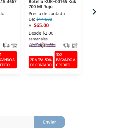
415-4667
Botella KUK+00165 Kuk
Botella BLISS 1659-32
700 Ml Rojo
Rsxxi 739 Ml Azul
do
Precio de contado
Precio de contado
De:
$144.00
De:
$94.00
$65.00
$66.00
A:
A:
Desde
$2.00
Desde
$2.00
semanales
semanales
2
3X2
3X2
GANDO A
2DA PZA -50%
PAGANDO A
2DA PZA -50%
PAGANDO 
ÉDITO
DE CONTADO
CRÉDITO
DE CONTADO
CRÉDITO
Enviar