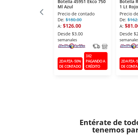
Botella 45951 Ekco 750
Botella
Ml Azul
1 Lt Roj
Precio de contado
Precio d
De:
$180.00
De:
$162
$126.00
$81.0
A:
A:
Desde
$3.00
Desde
$
semanales
semanale
3X2
2DA PZA -50%
PAGANDO A
2DA PZA -
DE CONTADO
CRÉDITO
DE CONT
Entérate de tod
tenemos para