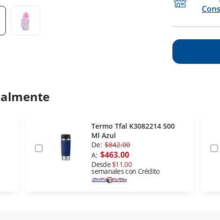
Cons
ualmente
Termo Tfal K3082214 500
Ml Azul
De:
$842.00
$463.00
A:
Desde
$11.00
semanales con Crédito