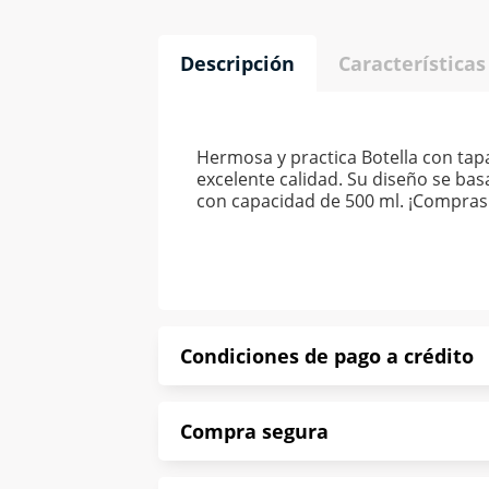
Descripción
Características
Hermosa y practica Botella con tap
excelente calidad. Su diseño se bas
con capacidad de 500 ml. ¡Compras f
Condiciones de pago a crédito
Precio calculado a 52 semanas abona
Compra segura
*Sujeto a aprobación de crédito con
En Muebles América te informamos que