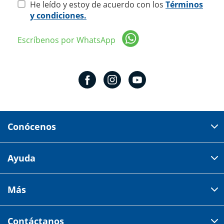
He leído y estoy de acuerdo con los
Términos
y condiciones.
Escríbenos por WhatsApp
Conócenos
Domicilio del corporativo:
Ayuda
Av 18 de marzo # 309. Colonia la Nogalera.
Código postal 44470 Guadalajara, Jalisco, México
Cómo comprar
Más
Tiendas
Credilana
Facturación electrónica
Aviso de privacidad
Centro de ayuda
Contáctanos