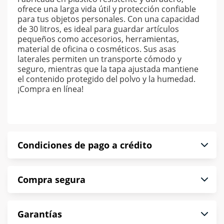
ofrece una larga vida útil y protección confiable
para tus objetos personales. Con una capacidad
de 30 litros, es ideal para guardar artículos
pequeños como accesorios, herramientas,
material de oficina o cosméticos. Sus asas
laterales permiten un transporte cómodo y
seguro, mientras que la tapa ajustada mantiene
el contenido protegido del polvo y la humedad.
¡Compra en línea!
Condiciones de pago a crédito
Precio calculado a 52 semanas abonando
Compra segura
puntualmente. Al finalizar tu compra generas el
2% en monedero electrónico.
En Muebles América te informamos que tu
*Sujeto a aprobación de crédito conforme a
Garantías
compra es segura de principio a fin.
norma de Muebles América.