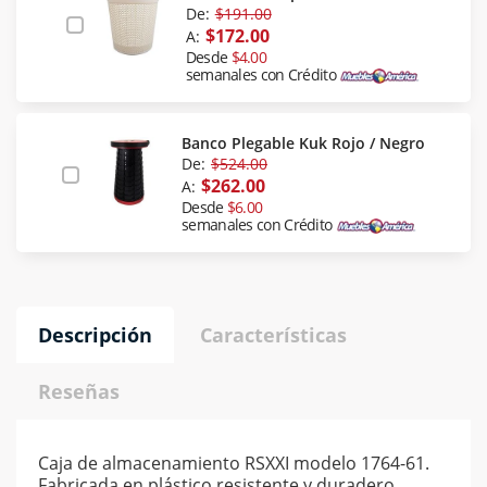
De:
$191.00
$172.00
A:
Desde
$4.00
semanales con Crédito
Banco Plegable Kuk Rojo / Negro
De:
$524.00
$262.00
A:
Desde
$6.00
semanales con Crédito
Descripción
Características
Reseñas
Caja de almacenamiento RSXXI modelo 1764-61.
Fabricada en plástico resistente y duradero,