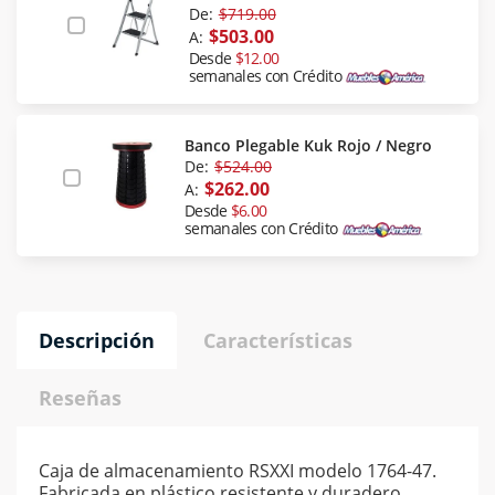
De:
$719.00
$503.00
A:
Desde
$12.00
semanales con Crédito
Banco Plegable Kuk Rojo / Negro
De:
$524.00
$262.00
A:
Desde
$6.00
semanales con Crédito
Descripción
Características
Reseñas
Caja de almacenamiento RSXXI modelo 1764-47.
Fabricada en plástico resistente y duradero,