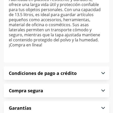
ofrece una larga vida útil y protección confiable
para tus objetos personales. Con una capacidad
de 13.5 litros, es ideal para guardar artículos
pequeños como accesorios, herramientas,
material de oficina o cosméticos. Sus asas
laterales permiten un transporte cómodo y
seguro, mientras que la tapa ajustada mantiene
el contenido protegido del polvo y la humedad.
¡Compra en línea!
Condiciones de pago a crédito
Precio calculado a 52 semanas abonando
Compra segura
puntualmente. Al finalizar tu compra generas el
2% en monedero electrónico.
En Muebles América te informamos que tu
*Sujeto a aprobación de crédito conforme a
Garantías
compra es segura de principio a fin.
norma de Muebles América.