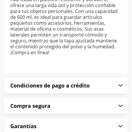
ofrece una larga vida útil y protección confiable
para tus objetos personales. Con una capacidad
de 600 ml, es ideal para guardar artículos
pequeños como accesorios, herramientas,
material de oficina o cosméticos. Sus asas
laterales permiten un transporte cómodo y
seguro, mientras que la tapa ajustada mantiene
el contenido protegido del polvo y la humedad.
¡Compra en línea!
Condiciones de pago a crédito
Precio calculado a 52 semanas abonando
Compra segura
puntualmente. Al finalizar tu compra generas el
2% en monedero electrónico.
En Muebles América te informamos que tu
*Sujeto a aprobación de crédito conforme a
Garantías
compra es segura de principio a fin.
norma de Muebles América.