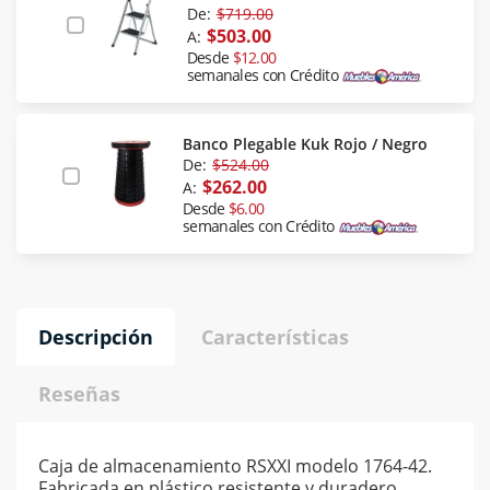
De:
$719.00
$503.00
A:
Desde
$12.00
semanales con Crédito
Banco Plegable Kuk Rojo / Negro
De:
$524.00
$262.00
A:
Desde
$6.00
semanales con Crédito
Descripción
Características
Reseñas
Caja de almacenamiento RSXXI modelo 1764-42.
Fabricada en plástico resistente y duradero,