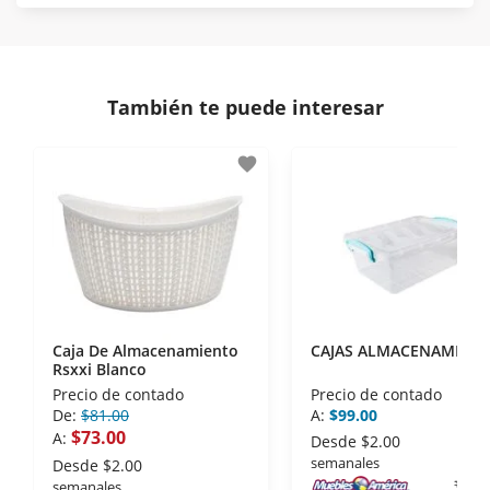
Protegemos la seguridad de información y
En Muebles América nos interesa tu satisfacción.
comunicación de nuestros clientes.
Si necesitas mayor detalle de tu garantía,
consulta los términos y condiciones
aquí
.
Contamos con:
También te puede interesar
- Certificados de seguridad SSL y Encriptación 3D.
- Sello de confianza correspondiente,
favorite
disposiciones legales y Códigos de Ética de la
Asociación Mexicana de Internet (AIMX).
- Nos encontramos en la lista de socios Activos de
la Asociación de Internet.MX.
Caja De Almacenamiento
CAJAS ALMACENAMIEN
Rsxxi Blanco
Precio de contado
Precio de contado
De:
$81.00
A:
$99.00
$73.00
A:
Desde
$2.00
semanales
Desde
$2.00
semanales