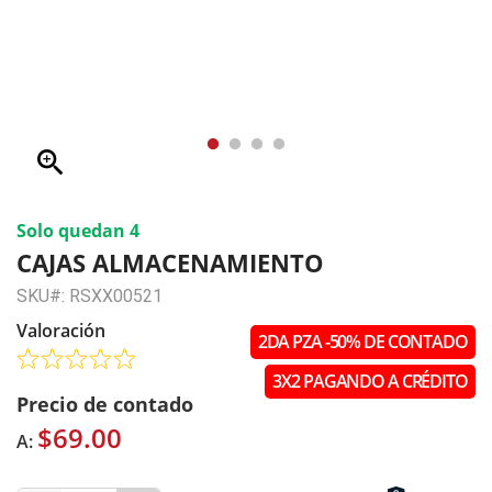
zoom_in
Solo quedan 4
CAJAS ALMACENAMIENTO
SKU#: RSXX00521
Valoración
2DA PZA -50% DE CONTADO
3X2 PAGANDO A CRÉDITO
Precio de contado
$69.00
A: