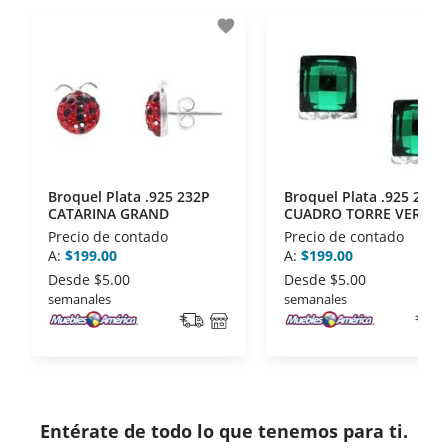
- Sello de confianza correspondiente,
favorite
disposiciones legales y Códigos de Ética de la
Asociación Mexicana de Internet (AIMX).
- Nos encontramos en la lista de socios Activos de
la Asociación de Internet.MX.
Broquel Plata .925 232P
Broquel Plata .925 203P
CATARINA GRAND
CUADRO TORRE VERDE
Precio de contado
Precio de contado
A:
$199.00
A:
$199.00
Desde
$5.00
Desde
$5.00
semanales
semanales
Entérate de todo lo que tenemos para ti.