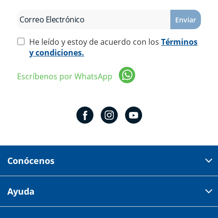
Enviar
He leído y estoy de acuerdo con los
Términos
y condiciones.
Escríbenos por WhatsApp
Conócenos
Domicilio del corporativo:
Ayuda
Av 18 de marzo # 309. Colonia la Nogalera.
Código postal 44470 Guadalajara, Jalisco, México
Cómo comprar