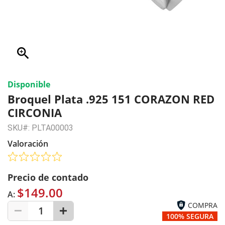
zoom_in
Disponible
Broquel Plata .925 151 CORAZON RED
CIRCONIA
SKU#: PLTA00003
Valoración
Precio de contado
$149.00
A:
COMPRA
1
100% SEGURA