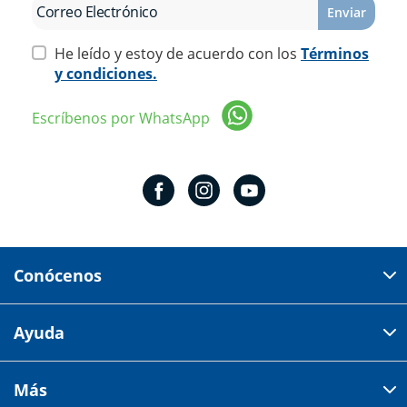
Enviar
He leído y estoy de acuerdo con los
Términos
y condiciones.
Escríbenos por WhatsApp
Conócenos
Domicilio del corporativo:
Ayuda
Av 18 de marzo # 309. Colonia la Nogalera.
Código postal 44470 Guadalajara, Jalisco, México
Cómo comprar
Más
Tiendas
Credilana