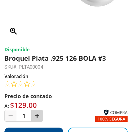
zoom_in
Disponible
Broquel Plata .925 126 BOLA #3
SKU#: PLTA00004
Valoración
Precio de contado
$129.00
A:
COMPRA
1
100% SEGURA