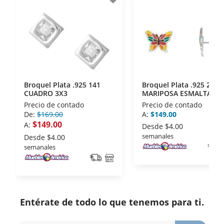
disposiciones legales y Códigos de Ética de la
Asociación Mexicana de Internet (AIMX).
- Nos encontramos en la lista de socios Activos de
la Asociación de Internet.MX.
Broquel Plata .925 141
Broquel Plata .925 220P
CUADRO 3X3
MARIPOSA ESMALTADA
MULTICOLOR
Precio de contado
Precio de contado
De:
$169.00
A:
$149.00
$149.00
A:
Desde
$4.00
semanales
Desde
$4.00
semanales
Entérate de todo lo que tenemos para ti.