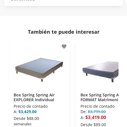
norma de Muebles América.
Protegemos la seguridad de información y
En Muebles América nos interesa tu satisfacción.
comunicación de nuestros clientes.
Si necesitas mayor detalle de tu garantía,
consulta los términos y condiciones
aquí
.
Contamos con:
También te puede interesar
- Certificados de seguridad SSL y Encriptación 3D.
- Sello de confianza correspondiente,
favorite
disposiciones legales y Códigos de Ética de la
Asociación Mexicana de Internet (AIMX).
- Nos encontramos en la lista de socios Activos de
la Asociación de Internet.MX.
Box Spring Spring Air
Box Spring Spring Air
EXPLORER Individual
FORMAT Matrimonial
Precio de contado
Precio de contado
A:
$3,429.00
De:
$3,799.00
$3,419.00
A:
Desde
$88.00
semanales
Desde
$89.00