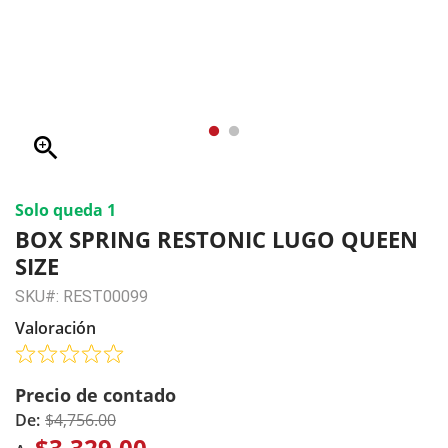
zoom_in
Solo queda 1
BOX SPRING RESTONIC LUGO QUEEN
SIZE
SKU#: REST00099
Valoración
Precio de contado
De:
$4,756.00
$3,329.00