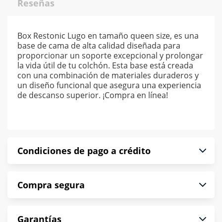
Reseñas
Box Restonic Lugo en tamaño queen size, es una
base de cama de alta calidad diseñada para
proporcionar un soporte excepcional y prolongar
la vida útil de tu colchón. Esta base está creada
con una combinación de materiales duraderos y
un diseño funcional que asegura una experiencia
de descanso superior. ¡Compra en línea!
Condiciones de pago a crédito
Precio calculado a 52 semanas abonando
Compra segura
puntualmente. Al finalizar tu compra generas el
2% en monedero electrónico.
En Muebles América te informamos que tu
*Sujeto a aprobación de crédito conforme a
Garantías
compra es segura de principio a fin.