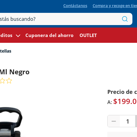
Contáctanos
Compra y recoge en ti
ditos
Cuponera del ahorro
OUTLET
tellas
 Ml Negro
Precio de 
$199.0
A:
1