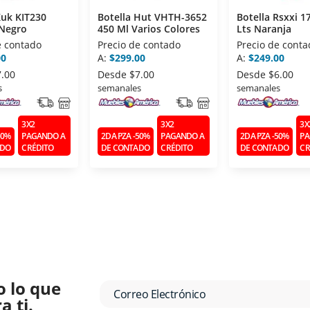
Kuk KIT230
Botella Hut VHTH-3652
Botella Rsxxi 1
 Negro
450 Ml Varios Colores
Lts Naranja
e contado
Precio de contado
Precio de conta
00
A:
$299.00
A:
$249.00
7.00
Desde
$7.00
Desde
$6.00
s
semanales
semanales
3X2
3X2
3X
50%
PAGANDO A
2DA PZA -50%
PAGANDO A
2DA PZA -50%
PA
ADO
CRÉDITO
DE CONTADO
CRÉDITO
DE CONTADO
CR
o lo que
 ti.