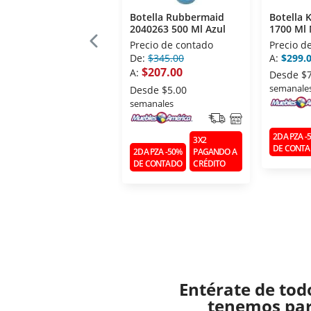
Botella Rubbermaid
Botella 
2040263 500 Ml Azul
1700 Ml
Precio de contado
Precio d
De:
$345.00
A:
$299.
$207.00
A:
Desde
$
semanale
Desde
$5.00
semanales
2DA PZA -
3X2
DE CONT
2DA PZA -50%
PAGANDO A
DE CONTADO
CRÉDITO
Entérate de tod
tenemos para