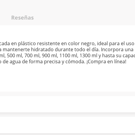
Reseñas
cada en plástico resistente en color negro, ideal para el us
a mantenerte hidratado durante todo el día. Incorpora una 
0 ml, 500 ml, 700 ml, 900 ml, 1100 ml, 1300 ml y hasta su ca
mo de agua de forma precisa y cómoda. ¡Compra en línea!
ndo puntualmente. Al finalizar tu compra generas el 2% en
forme a norma de Muebles América.