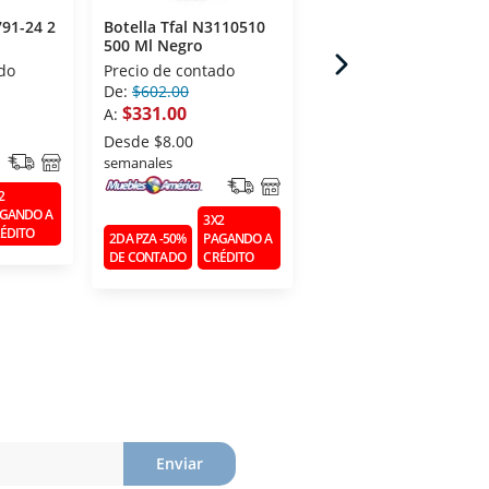
791-24 2
Botella Tfal N3110510
Botella Tfal N3111110
500 Ml Negro
700 Ml Negro
do
Precio de contado
Precio de contado
De:
$602.00
De:
$722.00
$331.00
$397.00
A:
A:
Desde
$8.00
Desde
$10.00
semanales
semanales
2
GANDO A
3X2
3X2
ÉDITO
2DA PZA -50%
PAGANDO A
2DA PZA -50%
PAGANDO 
DE CONTADO
CRÉDITO
DE CONTADO
CRÉDITO
Enviar