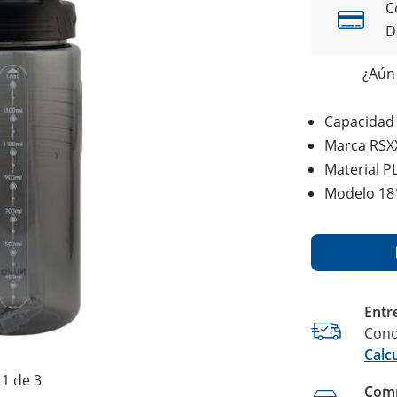
C
D
¿Aún 
Capacidad
Marca RSX
Material P
Modelo 18
Entr
Cono
Calc
1 de 3
Comp