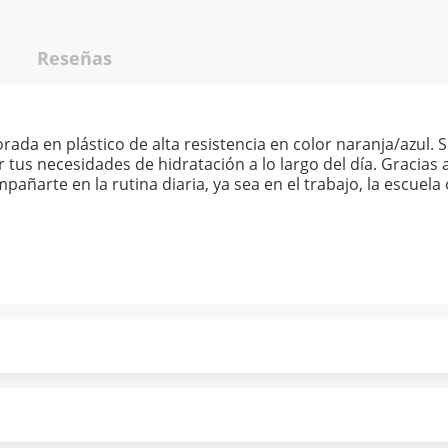
Reseñas
ada en plástico de alta resistencia en color naranja/azul. S
tus necesidades de hidratación a lo largo del día. Gracias a
ñarte en la rutina diaria, ya sea en el trabajo, la escuela o 
ndo puntualmente. Al finalizar tu compra generas el 2% en
forme a norma de Muebles América.