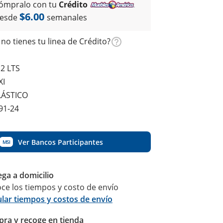
ómpralo con tu
Crédito
$6.00
esde
semanales
no tienes tu linea de Crédito?
2 LTS
XI
LÁSTICO
91-24
Ver Bancos Participantes
MSI
ega a domicilio
ce los tiempos y costo de envío
ular tiempos y costos de envío
ra y recoge en tienda