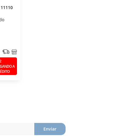
111110
do
2
GANDO A
ÉDITO
Enviar