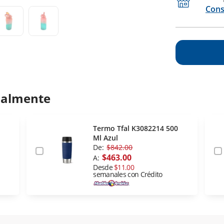
Cons
ualmente
Termo Tfal K3082214 500
Ml Azul
De:
$842.00
$463.00
A:
Desde
$11.00
semanales con Crédito