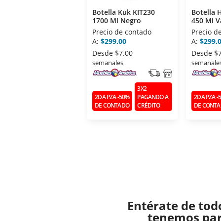
Botella Kuk KIT230
Botella
1700 Ml Negro
450 Ml V
Precio de contado
Precio d
A:
$299.00
A:
$299.
Desde
$7.00
Desde
$
semanales
semanale
3X2
2DA PZA -50%
PAGANDO A
2DA PZA -
DE CONTADO
CRÉDITO
DE CONT
Entérate de tod
tenemos para