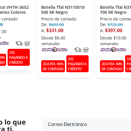
 Hut VHTH-3652
Botella Tfal N3110510
Botella Tfal N3
arios Colores
500 Ml Negro
700 Ml Negro
e contado
Precio de contado
Precio de conta
00
De:
$602.00
De:
$722.00
$331.00
$397.00
A:
A:
7.00
s
Desde
$8.00
Desde
$10.00
semanales
semanales
3X2
50%
PAGANDO A
3X2
3X
ADO
CRÉDITO
2DA PZA -50%
PAGANDO A
2DA PZA -50%
PA
DE CONTADO
CRÉDITO
DE CONTADO
CR
o lo que
 ti.