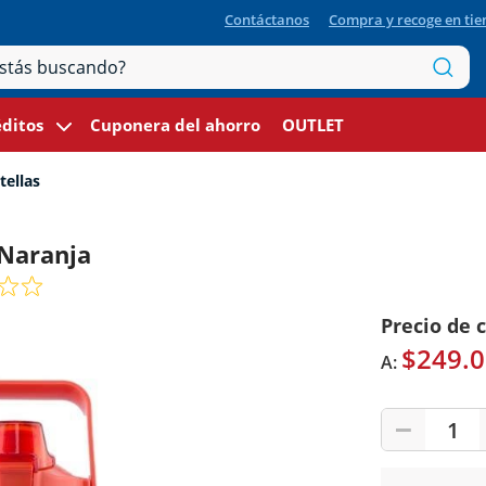
Contáctanos
Compra y recoge en ti
ditos
Cuponera del ahorro
OUTLET
tellas
 Naranja
Precio de 
$249.0
A:
1